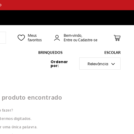
O
Bem-vindo,
BRINQUEDOS
ESCOLAR
Relevância
produto encontrado
 fazer?
 termos digitados.
ar uma única palavra.