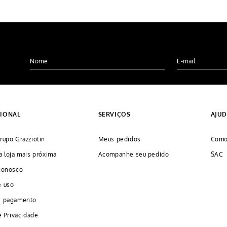
CIONAL
SERVIÇOS
AJU
rupo Grazziotin
Meus pedidos
Como
a loja mais próxima
Acompanhe seu pedido
SAC
conosco
e uso
e pagamento
e Privacidade