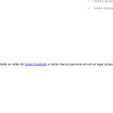
Utilize term
Tente utiliz
todas as redes do
Grupo Grazziotin
e outras marcas parceiras em um só lugar, prop