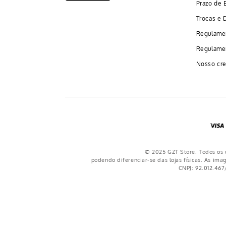
Prazo de 
Trocas e 
Regulame
Regulamen
Nosso cre
© 2025 GZT Store. Todos os d
podendo diferenciar-se das lojas físicas. As ima
CNPJ: 92.012.467