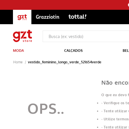
MODA
CALÇADOS
BEL
vestido_feminino_longo_verde_521654verde
Não enco
O que eu devo 
Verifique os t
Tente utilizar
Utilize termos
Tente utilizar