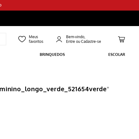
O
Bem-vindo,
BRINQUEDOS
ESCOLAR
eminino_longo_verde_521654verde
"