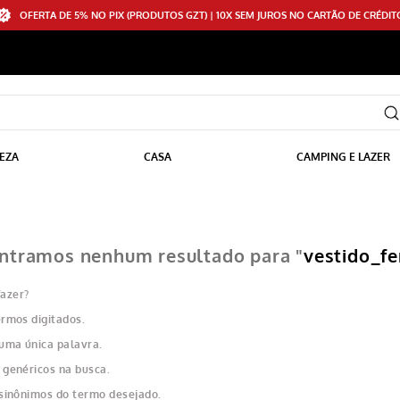
OFERTA DE 5% NO PIX (PRODUTOS GZT) | 10X SEM JUROS NO CARTÃO DE CRÉDIT
EZA
CASA
CAMPING E LAZER
ntramos nenhum resultado para "
vestido_f
fazer?
ermos digitados.
 uma única palavra.
 genéricos na busca.
 sinônimos do termo desejado.