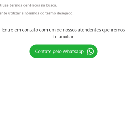
erifique os termos digitados.
ente utilizar uma única palavra.
tilize termos genéricos na busca.
ente utilizar sinônimos do termo desejado.
Entre em contato com um de nossos atendentes que iremos
te auxiliar
Contate pelo Whatsapp