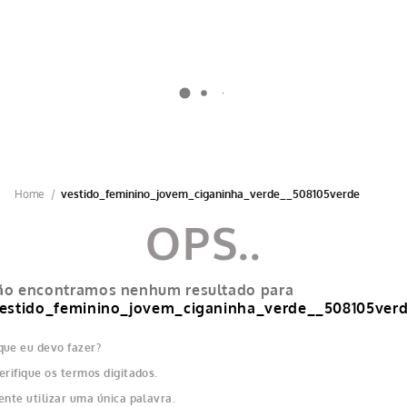
OFERTA DE 5% NO PIX (PRODUTOS GZT) | 10X SEM JUROS NO CARTÃO DE
CRÉDITO
vestido_feminino_jovem_ciganinha_verde__508105verde
ão encontramos nenhum resultado para
estido_feminino_jovem_ciganinha_verde__508105ver
que eu devo fazer?