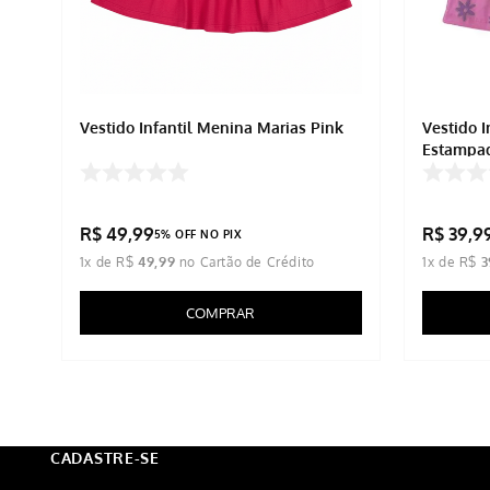
Vestido Infantil Menina Marias Pink
Vestido 
Estampa
R$
49
,
99
R$
39
,
9
5% OFF NO PIX
1
x de
R$
49
,
99
1
x de
R$
3
COMPRAR
CADASTRE-SE