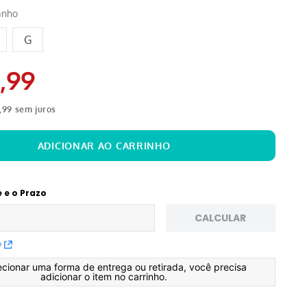
anho
G
9
,
99
,
99
sem juros
e e o Prazo
CALCULAR
P
ecionar uma forma de entrega ou retirada, você precisa
adicionar o item no carrinho.