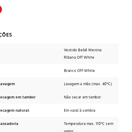
Vestido Bebê Menina
Ribana Off White
Branco Off-White
 Lavagem
Lavagem a mão (max. 40°C)
 secagem em tambor
Não secar em tambor
secagem natural
Em varal à sombra
passadoria
Temperatura max. 110°C sem
vapor