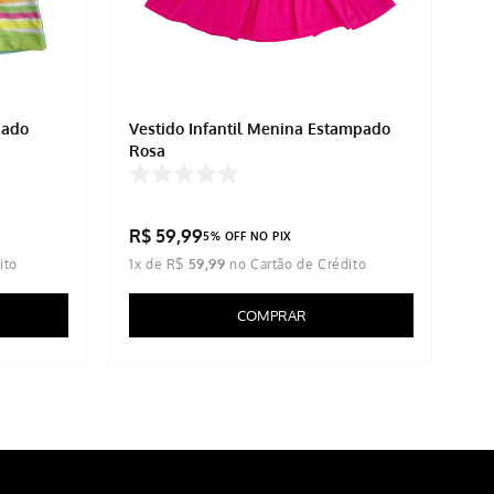
pado
Vestido Infantil Menina Estampado
Rosa
R$
59
,
99
5% OFF NO PIX
1
x de
R$
59
,
99
COMPRAR