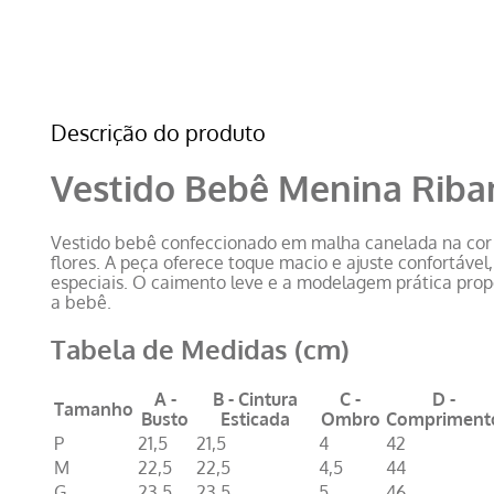
Descrição do produto
Vestido Bebê Menina Riba
Vestido bebê confeccionado em malha canelada na cor 
flores. A peça oferece toque macio e ajuste confortável,
especiais. O caimento leve e a modelagem prática pro
a bebê.
Tabela de Medidas (cm)
A -
B - Cintura
C -
D -
Tamanho
Busto
Esticada
Ombro
Compriment
P
21,5
21,5
4
42
M
22,5
22,5
4,5
44
G
23,5
23,5
5
46