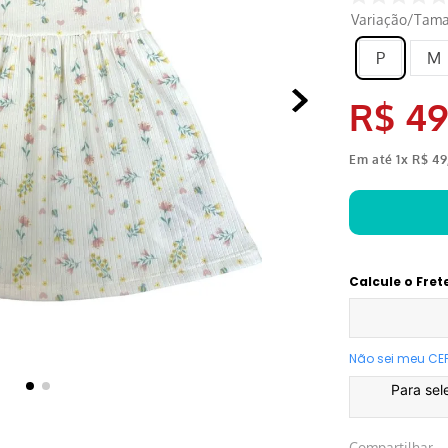
Variação/Tam
P
M
R$
4
Em até
1
x
R$
49
Calcule o Fret
Não sei meu CE
Para sel
Compartilhar