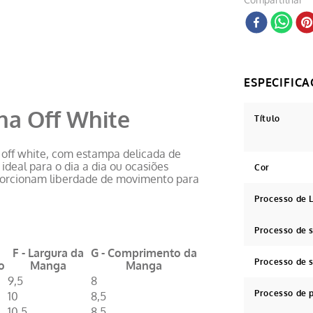
na Off White
Título
off white, com estampa delicada de
 ideal para o dia a dia ou ocasiões
Cor
porcionam liberdade de movimento para
Processo de
Processo de
F - Largura da
G - Comprimento da
Processo de 
o
Manga
Manga
9,5
8
Processo de 
10
8,5
10,5
8,5