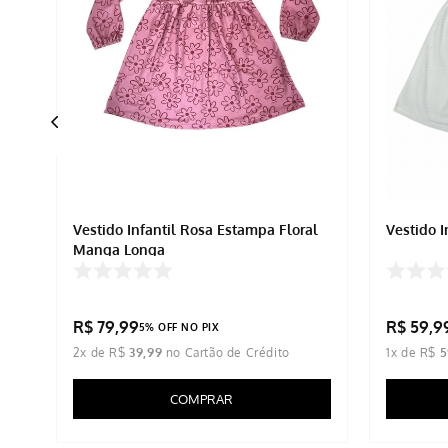
Vestido Infantil Rosa Estampa Floral
Vestido 
Manga Longa
R$
79
,
99
R$
59
,
9
5% OFF NO PIX
2
x de
R$
39
,
99
1
x de
R$
5
COMPRAR