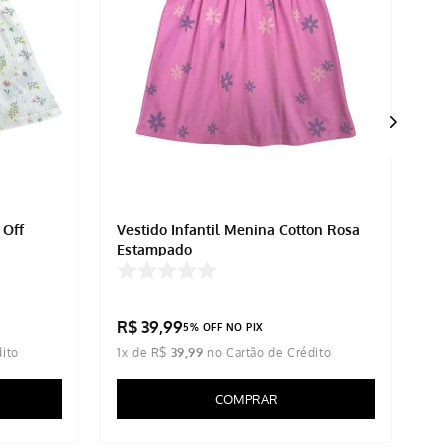
 Off
Vestido Infantil Menina Cotton Rosa
Ve
Estampado
Fl
R$
R$
39
,
99
R
5% OFF NO PIX
1
x de
R$
39
,
99
1
x
COMPRAR