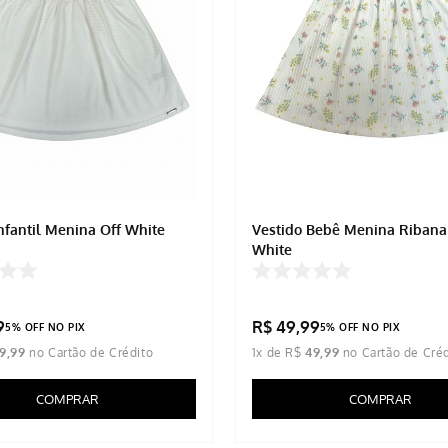
Infantil Menina Off White
Vestido Bebê Menina Ribana
White
9
R$
49
,
99
5% OFF NO PIX
5% OFF NO PIX
9
,
99
1
x de
R$
49
,
99
COMPRAR
COMPRAR