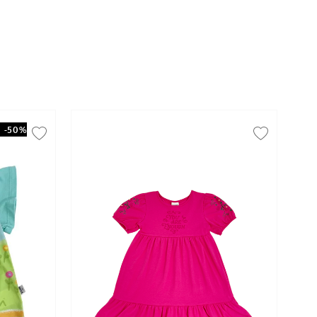
-
50%