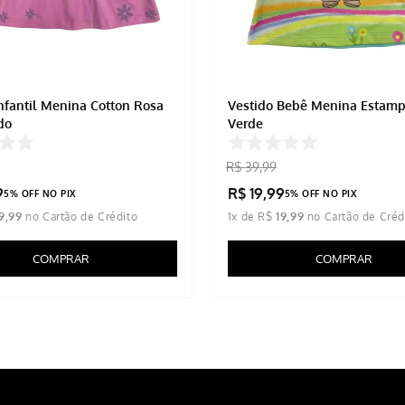
Infantil Menina Cotton Rosa
Vestido Bebê Menina Estam
do
Verde
R$
39
,
99
9
R$
19
,
99
5% OFF NO PIX
5% OFF NO PIX
9
,
99
1
x de
R$
19
,
99
COMPRAR
COMPRAR