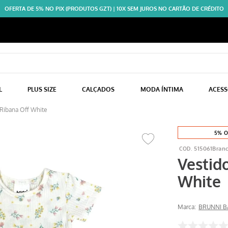
OFERTA DE 5% NO PIX (PRODUTOS GZT) | 10X SEM JUROS NO CARTÃO DE CRÉDITO
L
PLUS SIZE
CALÇADOS
MODA ÍNTIMA
ACES
Ribana Off White
5% O
515061Bran
Vestid
White
Marca:
BRUNNI B