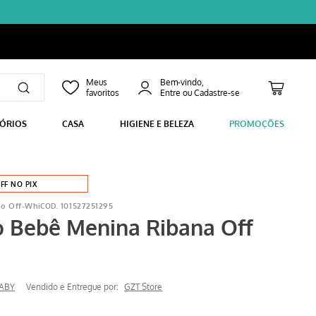
Bem-vindo,
SÓRIOS
CASA
HIGIENE E BELEZA
PROMOÇÕES
FF NO PIX
co Off-Whi
101527251295
o Bebê Menina Ribana Off
ABY
Vendido e Entregue por:
GZT Store