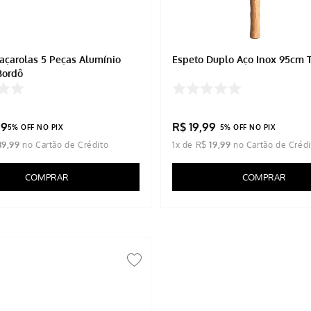
açarolas 5 Peças Alumínio
Espeto Duplo Aço Inox 95cm T
Bordô
99
R$
19
,
99
5% OFF NO PIX
5% OFF NO PIX
39
,
99
1
x de
R$
19
,
99
COMPRAR
COMPRAR