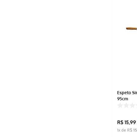
Espeto Si
95cm
R$
15
,
99
1
x de
R$
1