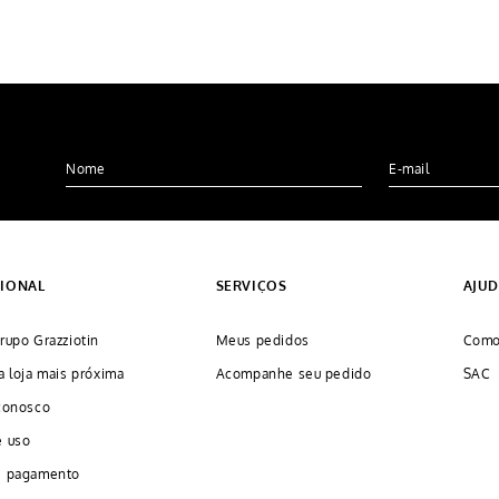
CIONAL
SERVIÇOS
AJU
rupo Grazziotin
Meus pedidos
Como
a loja mais próxima
Acompanhe seu pedido
SAC
conosco
e uso
e pagamento