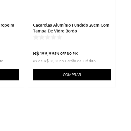
ropeira
Caçarolas Alumínio Fundido 28cm Com
Tampa De Vidro Bordo
R$
199
,
99
5% OFF NO PIX
6
x de
R$
33
,
33
COMPRAR