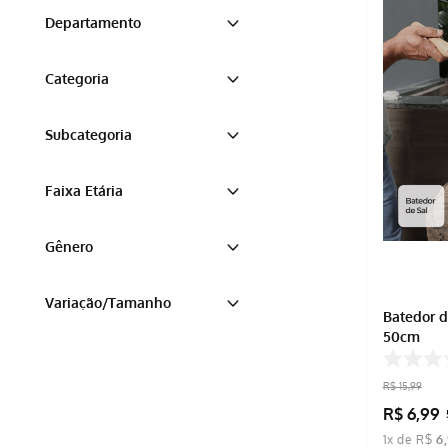
Marrom Claro
Departamento
Vermelho Bordô
Preto
TOTTAL
Categoria
CAMPING E LAZER
CASA
CHURRASCO
Subcategoria
COZINHA
ESPETOS E GRELHAS
Faixa Etária
PANELAS E FRIGIDEIRAS
Adulto
Gênero
Ambos
Neutro
Variação/Tamanho
Batedor d
50cm
U
R$
15
,
99
R$
6
,
99
1
x de
R$
6
,