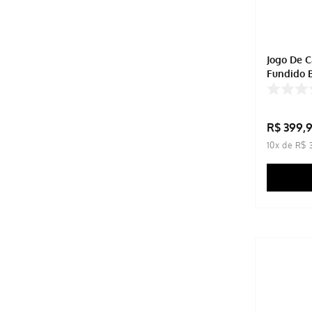
Jogo De C
Fundido 
R$
399
,
10
x de
R$