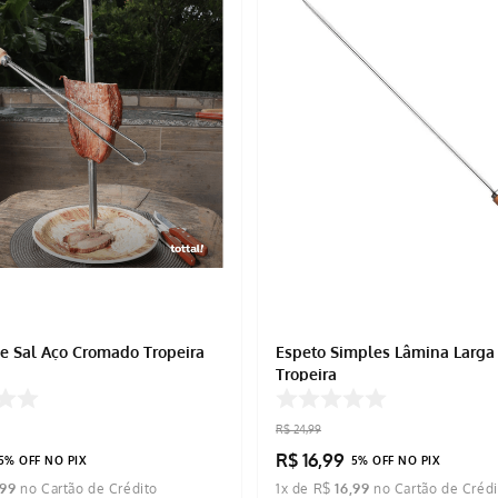
e Sal Aço Cromado Tropeira
Espeto Simples Lâmina Larga
Tropeira
R$
24
,
99
R$
16
,
99
5% OFF NO PIX
5% OFF NO PIX
99
1
x de
R$
16
,
99