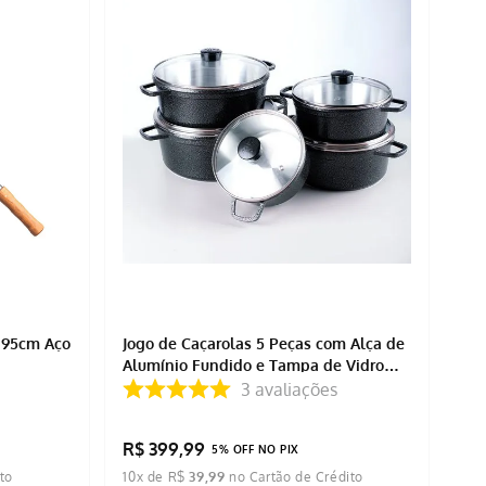
 95cm Aço
Jogo de Caçarolas 5 Peças com Alça de
Alumínio Fundido e Tampa de Vidro
Craqueado Tropeira
3
avaliações
R$
399
,
99
5% OFF NO PIX
10
x de
R$
39
,
99