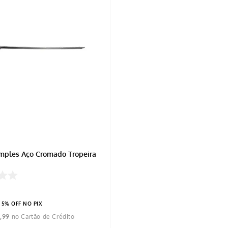
mples Aço Cromado Tropeira
5% OFF NO PIX
5
,
99