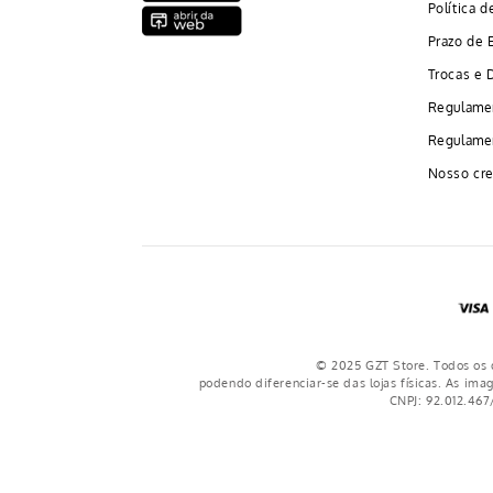
Política d
Prazo de 
Trocas e 
Regulame
Regulamen
Nosso cre
© 2025 GZT Store. Todos os d
podendo diferenciar-se das lojas físicas. As ima
CNPJ: 92.012.467