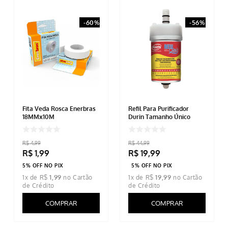
-
60%
-
56%
Fita Veda Rosca Enerbras
Refil Para Purificador
18MMx10M
Durin Tamanho Único
R$
4
,
99
R$
44
,
99
R$
1
,
99
R$
19
,
99
5% OFF NO PIX
5% OFF NO PIX
1
x de
R$
1
,
99
1
x de
R$
19
,
99
COMPRAR
COMPRAR