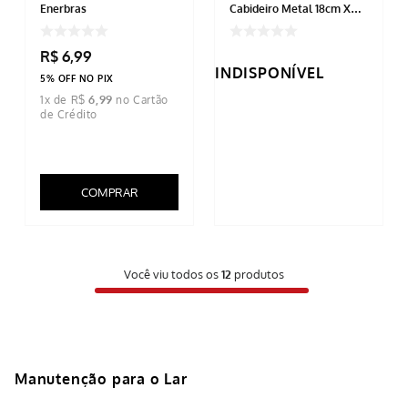
Enerbras
Cabideiro Metal 18cm X
10cm X 4cm
R$
6
,
99
INDISPONÍVEL
5% OFF NO PIX
1
x de
R$
6
,
99
COMPRAR
Você viu todos os
12
produtos
Manutenção para o Lar