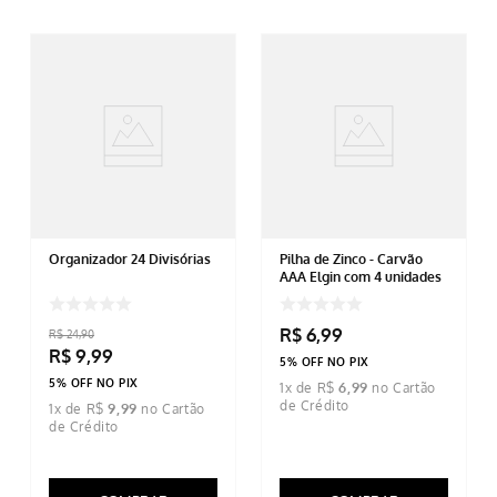
Organizador 24 Divisórias
Pilha de Zinco - Carvão
AAA Elgin com 4 unidades
R$
6
,
99
R$
24
,
90
R$
9
,
99
5% OFF NO PIX
5% OFF NO PIX
1
x de
R$
6
,
99
1
x de
R$
9
,
99