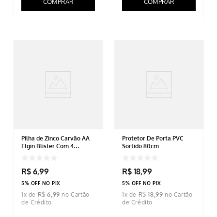
COMPRAR
COMPRAR
Pilha de Zinco Carvão AA
Protetor De Porta PVC
Elgin Blister Com 4
Sortido 80cm
Unidades
R$
6
,
99
R$
18
,
99
5% OFF NO PIX
5% OFF NO PIX
1
x de
R$
6
,
99
1
x de
R$
18
,
99