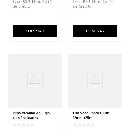
1
x de
R$
9
,
99
1
x de
R$
7
,
99
COMPRAR
COMPRAR
Pilha Alcalina AA Elgin
Fita Veda Rosca Durin
com 2 unidades
12mm x25m