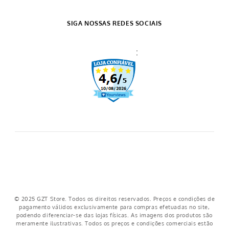
Como comprar
Formas de pagamento
SAC
Política de Privacidade
SIGA NOSSAS REDES SOCIAIS
Prazo de Entrega
:
Trocas e Devoluções
Regulamento cupons
Regulamento frete grátis
Nosso crediário
© 2025 GZT Store. Todos os direitos reservados. Preços e condições de
pagamento válidos exclusivamente para compras efetuadas no site,
podendo diferenciar-se das lojas físicas. As imagens dos produtos são
meramente ilustrativas. Todos os preços e condições comerciais estão