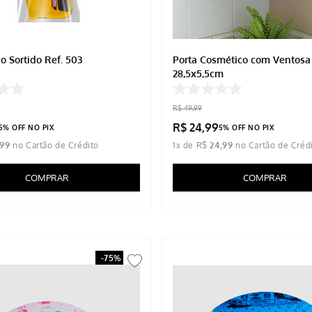
o Sortido Ref. 503
Porta Cosmético com Ventosa
28,5x5,5cm
R$
49
,
99
R$
24
,
99
5% OFF NO PIX
5% OFF NO PIX
99
1
x de
R$
24
,
99
COMPRAR
COMPRAR
-
75%