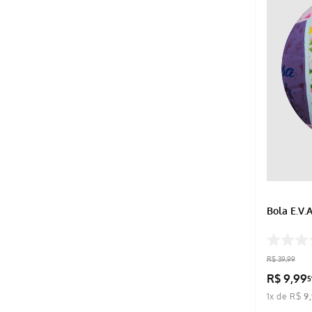
BRILHANTE
BOMBRIL
ART BAG
AMOEBA
ACRILEX
Bola E.V.
R$
39
,
99
R$
9
,
99
5
1
x de
R$
9
,