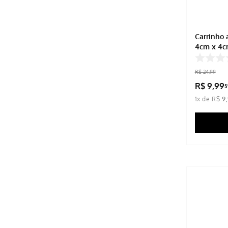
Carrinho 
4cm x 4c
R$
24
,
99
R$
9
,
99
5
1
x de
R$
9
,