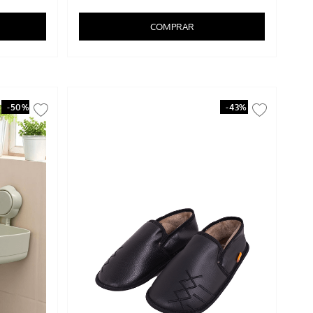
COMPRAR
-
50%
-
43%