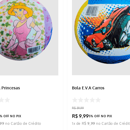
A Princesas
Bola E.V.A Carros
R$
39
,
99
R$
9
,
99
% OFF NO PIX
5% OFF NO PIX
99
1
x de
R$
9
,
99