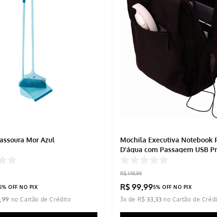
Vassoura Mor Azul
Mochila Executiva Notebook 
D'água com Passagem USB Pr
38cmx30cmx11cm
R$
149
,
99
R$
99
,
99
5% OFF NO PIX
5% OFF NO PIX
9
,
99
3
x de
R$
33
,
33