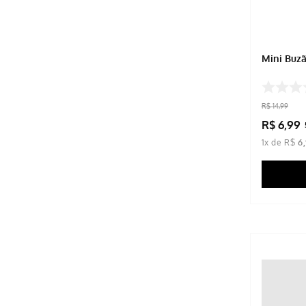
BRINOX
Produto Sortido 2
ASSIM
Preta 1
ADOMES
Prata 1
VEJA
Mini Buzã
Mescla Claro
VANISH
Marrom Escuro
SOIN
Dourado
ROVITEX
R$
14
,
99
Dourada
MERCUR
R$
6
,
99
Cinza Claro 1
MEKAL
1
x de
R$
6
,
Branca 1
MARIPEL
Bege 1
LIV INTIMAT
Azul Marinho
LEONORA
Azul 2
JOCAR OFFICE
Azul 1
HIPER TEXTIL
GZT
GELELÉ
DURÍN
CLIO STYLE
BRILHO FÁCIL