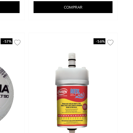
COMPRAR
-
57%
-
56%