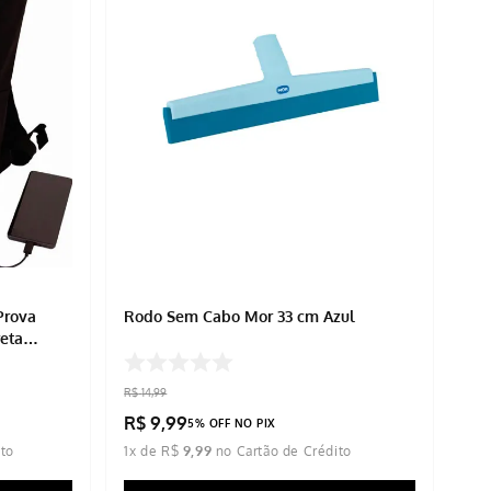
Prova
Rodo Sem Cabo Mor 33 cm Azul
eta
R$
14
,
99
R$
9
,
99
5% OFF NO PIX
1
x de
R$
9
,
99