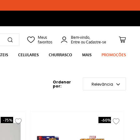
Bem-vindo,
TEIS
CELULARES
CHURRASCO
MAIS
PROMOÇÕES
Relevância
-
75%
-
60%