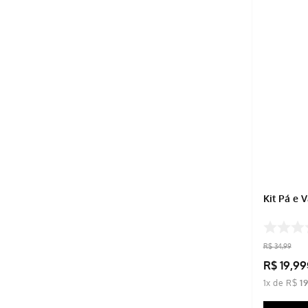
Kit Pá e 
R$
34
,
99
R$
19
,
99
1
x de
R$
1