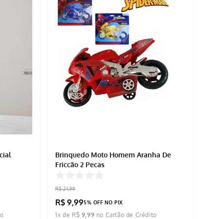
cial
Brinquedo Moto Homem Aranha De
Fricção 2 Peças
R$
24
,
99
R$
9
,
99
5% OFF NO PIX
1
x de
R$
9
,
99