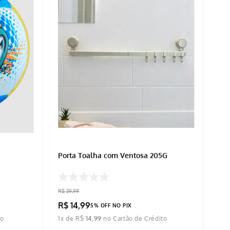
Porta Toalha com Ventosa 205G
R$
39
,
99
R$
14
,
99
5% OFF NO PIX
1
x de
R$
14
,
99