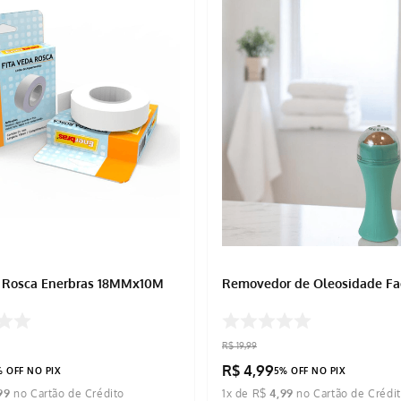
a Rosca Enerbras 18MMx10M
Removedor de Oleosidade Fa
R$
19
,
99
R$
4
,
99
% OFF NO PIX
5% OFF NO PIX
99
1
x de
R$
4
,
99