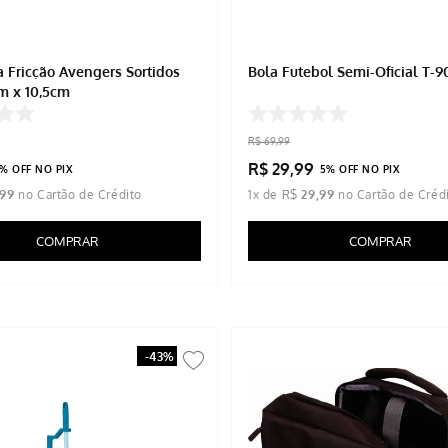
a Fricção Avengers Sortidos
Bola Futebol Semi-Oficial T-9
m x 10,5cm
R$
69
,
99
R$
29
,
99
% OFF NO PIX
5% OFF NO PIX
99
1
x de
R$
29
,
99
COMPRAR
COMPRAR
-
43%