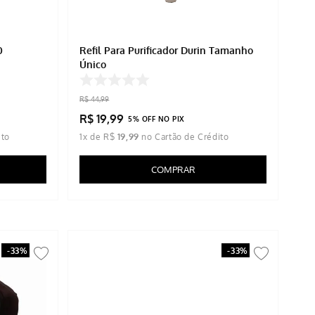
0
Refil Para Purificador Durin Tamanho
Único
R$
44
,
99
R$
19
,
99
5% OFF NO PIX
1
x de
R$
19
,
99
COMPRAR
-
33%
-
33%