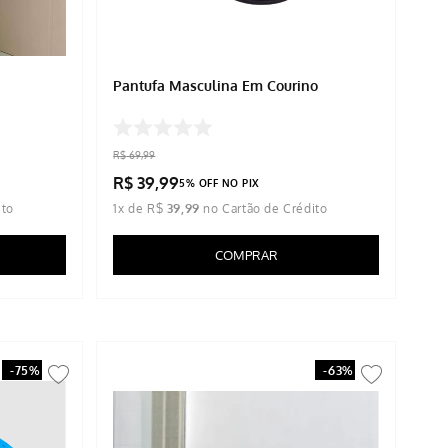
Pantufa Masculina Em Courino
R$
69
,
99
R$
39
,
99
5% OFF NO PIX
1
x de
R$
39
,
99
COMPRAR
-
75%
-
63%