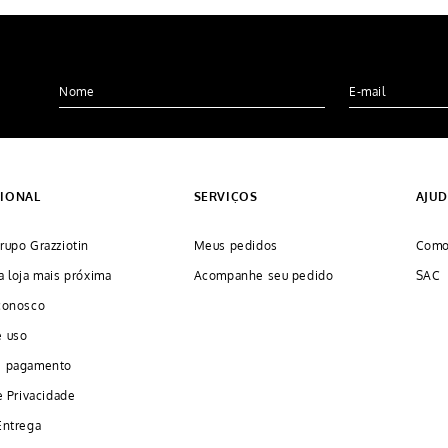
CIONAL
SERVIÇOS
AJU
rupo Grazziotin
Meus pedidos
Como
a loja mais próxima
Acompanhe seu pedido
SAC
conosco
e uso
e pagamento
e Privacidade
Entrega