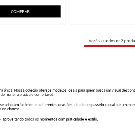
COMPRAR
Você viu todos os
2
produ
a única. Nossa coleção oferece modelos ideais para quem busca um visual descontr
de maneira prática e confortável.
e se adaptam facilmente a diferentes ocasiões, desde um passeio casual até um momen
os de charme.
o, aproveitando todos os momentos com praticidade e estilo.