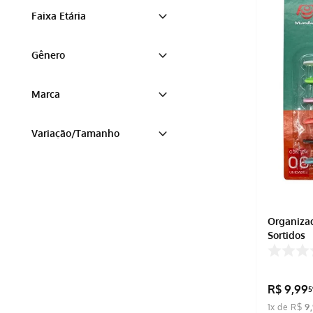
Sortido
Faixa Etária
Preto
Adulto
Gênero
Neutro
Marca
MUNDIART
Variação/Tamanho
ELGIN
U
Organizad
Sortidos
R$
9
,
99
5
1
x de
R$
9
,