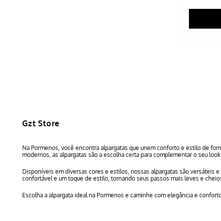
Gzt Store
Na Pormenos, você encontra alpargatas que unem conforto e estilo de form
modernos, as alpargatas são a escolha certa para complementar o seu look 
Disponíveis em diversas cores e estilos, nossas alpargatas são versáteis 
confortável e um toque de estilo, tornando seus passos mais leves e chei
Escolha a alpargata ideal na Pormenos e caminhe com elegância e confort