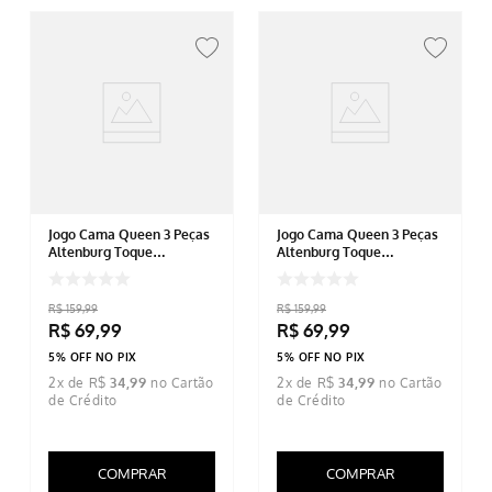
Jogo Cama Queen 3 Peças
Jogo Cama Queen 3 Peças
Altenburg Toque
Altenburg Toque
Acetinado
Acetinado
1,58mx1,98mx40cm
1,58mx1,98mx40cm
R$
159
,
99
R$
159
,
99
R$
69
,
99
R$
69
,
99
5% OFF NO PIX
5% OFF NO PIX
2
x de
R$
34
,
99
2
x de
R$
34
,
99
COMPRAR
COMPRAR