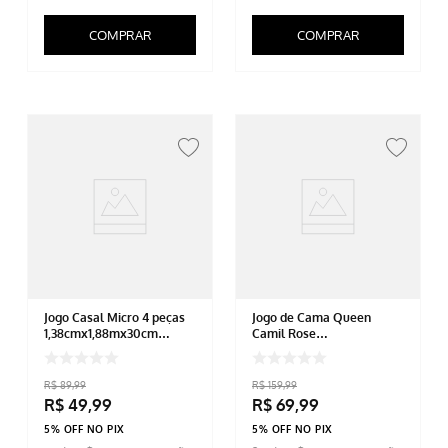
COMPRAR
COMPRAR
Jogo Casal Micro 4 peças
Jogo de Cama Queen
1,38cmx1,88mx30cm
Camil Rose
65g/m² Sortido
1,38mx1,88mx30cm
R$
89
,
99
R$
159
,
99
R$
49
,
99
R$
69
,
99
5% OFF NO PIX
5% OFF NO PIX