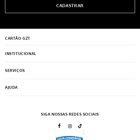
CADASTRAR
CARTÃO GZT
INSTITUCIONAL
Sobre o Grupo Grazziotin
SERVIÇOS
Encontre a loja mais próxima
Meus pedidos
Trabalhe conosco
AJUDA
Acompanhe seu pedido
Termos de uso
Como comprar
Formas de pagamento
SAC
Política de Privacidade
SIGA NOSSAS REDES SOCIAIS
Prazo de Entrega
:
Trocas e Devoluções