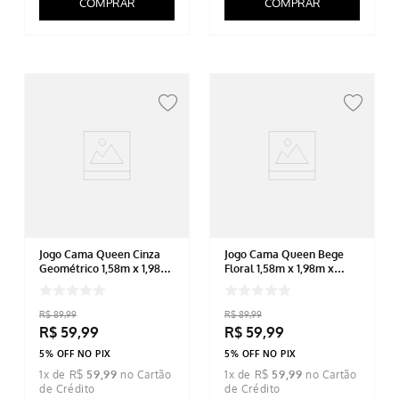
COMPRAR
COMPRAR
Jogo Cama Queen Cinza
Jogo Cama Queen Bege
Geométrico 1,58m x 1,98m
Floral 1,58m x 1,98m x
x 30cm
30cm
R$
89
,
99
R$
89
,
99
R$
59
,
99
R$
59
,
99
5% OFF NO PIX
5% OFF NO PIX
1
x de
R$
59
,
99
1
x de
R$
59
,
99