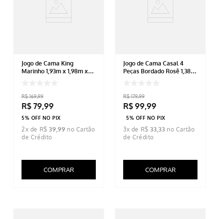
Jogo de Cama King
Jogo de Cama Casal 4
Marinho 1,93m x 1,98m x
Peças Bordado Rosê 1,38m
38cm
X 1,88m X 30cm
R$
169
,
99
R$
179
,
99
R$
79
,
99
R$
99
,
99
5% OFF NO PIX
5% OFF NO PIX
2
x de
R$
39
,
99
3
x de
R$
33
,
33
COMPRAR
COMPRAR