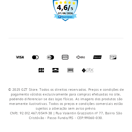
Regulamento cupons
Regulamento frete grátis
Nosso crediário
© 2025 GZT Store. Todos os direitos reservados. Preços e condições de
pagamento válidos exclusivamente para compras efetuadas no site,
podendo diferenciar-se das lojas físicas. As imagens dos produtos são
meramente ilustrativas. Todos os preços e condições comerciais estão
sujeitos a alteração sem aviso prévio.
CNPJ: 92.012.467/0549-38 | Rua Valentin Grazziotin nº 77, Bairro São
Cristóvão - Passo Fundo/RS - CEP:99060-030.