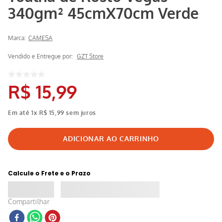
340gm² 45cmX70cm Verde
Marca:
CAMESA
Vendido e Entregue por:
GZT Store
R$
15
,
99
Em até
1
x
R$
15
,
99
sem juros
Calcule o Frete e o Prazo
Compartilhar