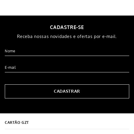
-
19%
-
19%
Toalha de Rosto Sky 340gm²
Toalha de Rosto Sky 340mg²
45cmx65cm Amarela
45cmx65cm Rosa
R$
15
,
99
R$
15
,
99
R$
12
,
99
R$
12
,
99
5% OFF NO PIX
5% OFF NO PIX
1
x de
R$
12
,
99
1
x de
R$
12
,
99