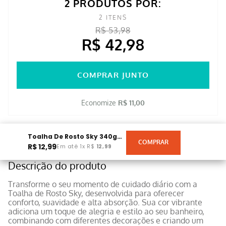
2 PRODUTOS POR:
2
ITENS
R$ 53,98
R$ 42,98
COMPRAR JUNTO
Economize
R$ 11,00
Toalha De Rosto Sky 340gm² 45cmx65cm Amarela
R$
12
,
99
Em até
1
x
R$
12
,
99
Descrição do produto
Transforme o seu momento de cuidado diário com a
Toalha de Rosto Sky, desenvolvida para oferecer
conforto, suavidade e alta absorção. Sua cor vibrante
adiciona um toque de alegria e estilo ao seu banheiro,
combinando com diferentes decorações e criando um