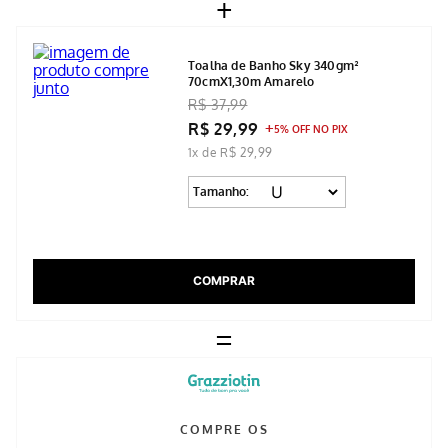
+
Toalha de Banho Sky 340gm²
70cmX1,30m Amarelo
R$ 37,99
R$ 29,99
5% OFF NO PIX
1x de R$ 29,99
Tamanho:
COMPRAR
=
COMPRE OS