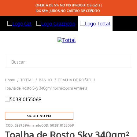
OFERTA DE 5% NO PIX (PRODUTOS GZT) |
10X SEM JUROS NO CARTÃO DE CRÉDITO
TOTTAL
BANHO
TOALHA DE ROSTO
Toalha de Rosto Sky 340gm² 45cmx65cm Amarela
5% OFF NO PIX
528759Amarelo
503810155069
Toalha de Rosto Sky 340gm²