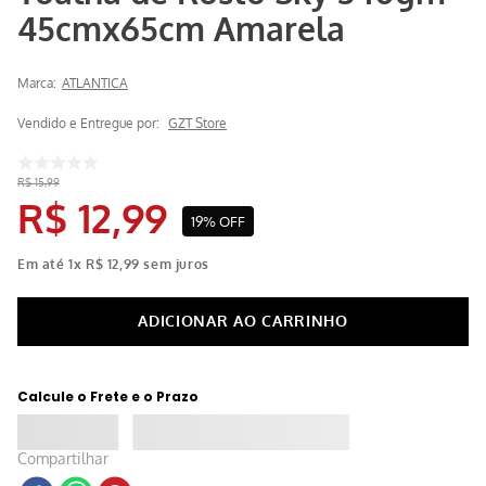
45cmx65cm Amarela
Marca:
ATLANTICA
Vendido e Entregue por:
GZT Store
R$
15
,
99
R$
12
,
99
19%
OFF
Em até
1
x
R$
12
,
99
sem juros
Calcule o Frete e o Prazo
Compartilhar