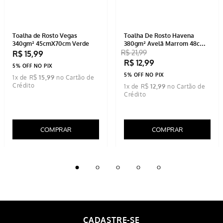
Toalha de Rosto Vegas
Toalha De Rosto Havena
340gm² 45cmX70cm Verde
380gm² Avelã Marrom 48cm X
70cm
R$
21
,
99
R$
15
,
99
R$
12
,
99
5% OFF NO PIX
5% OFF NO PIX
1
x de
R$
15
,
99
1
x de
R$
12
,
99
COMPRAR
COMPRAR
CADASTRE-SE