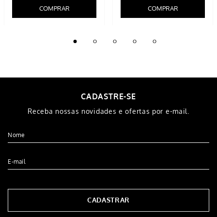
Toalha de Praia Atlantica
Toalha Banhão 75cmX1,50m
440g/m² 80CMX1,50M Laranja
600G/M² Guadalupe Branca
R$
89
,
99
R$
64
,
99
R$
69
,
99
5% OFF NO PIX
5% OFF NO PIX
2
x de
R$
32
,
49
2
x de
R$
34
,
99
COMPRAR
COMPRAR