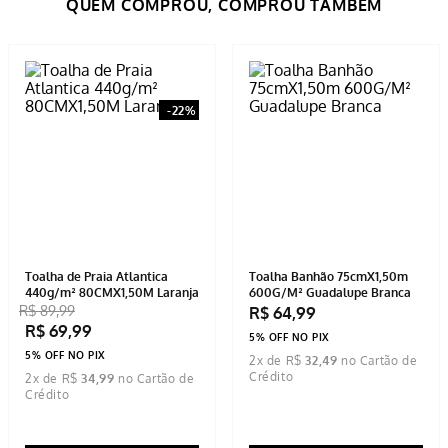
Tem esse produto? Seja o primeiro a avaliá-lo!
ESCREVER AVALIAÇÃO
-
22%