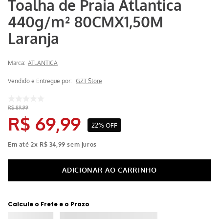
Toalha de Praia Atlantica
440g/m² 80CMX1,50M
Laranja
Marca:
ATLANTICA
Vendido e Entregue por:
GZT Store
R$
89
,
99
R$
69
,
99
22%
OFF
Em até
2
x
R$
34
,
99
sem juros
Calcule o Frete e o Prazo