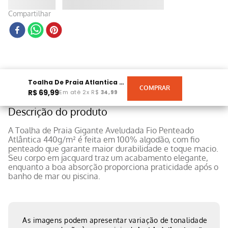
Compartilhar
Toalha De Praia Atlantica 440g/m² 80CMX1,50M Laranja
R$
69
,
99
Em até
2
x
R$
34
,
99
Descrição do produto
A Toalha de Praia Gigante Aveludada Fio Penteado
Atlântica 440g/m² é feita em 100% algodão, com fio
penteado que garante maior durabilidade e toque macio.
Seu corpo em jacquard traz um acabamento elegante,
enquanto a boa absorção proporciona praticidade após o
banho de mar ou piscina.
As imagens podem apresentar variação de tonalidade