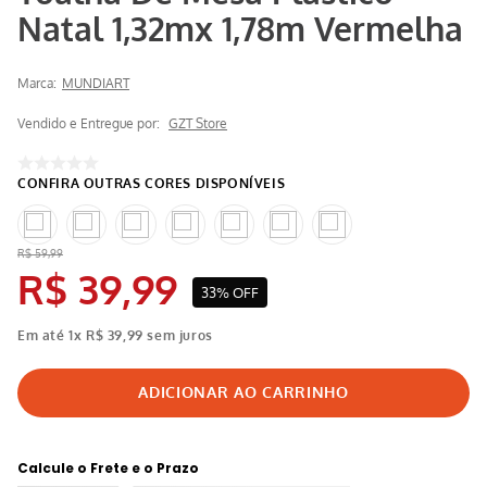
Natal 1,32mx 1,78m Vermelha
Marca:
MUNDIART
Vendido e Entregue por:
GZT Store
R$
59
,
99
R$
39
,
99
33%
OFF
Em até
1
x
R$
39
,
99
sem juros
Calcule o Frete e o Prazo