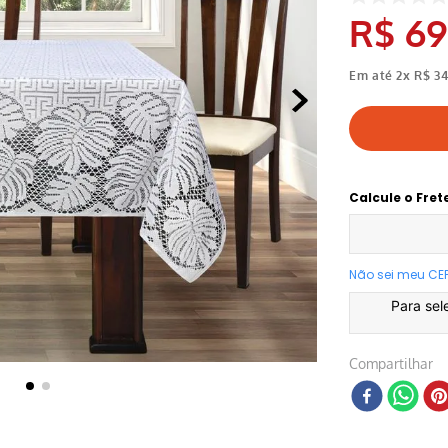
R$
69
Em até
2
x
R$
3
Calcule o Fret
Não sei meu CE
Para sel
Compartilhar