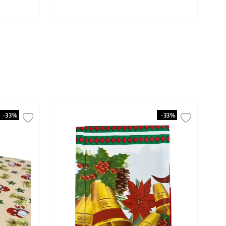
-
33%
-
33%