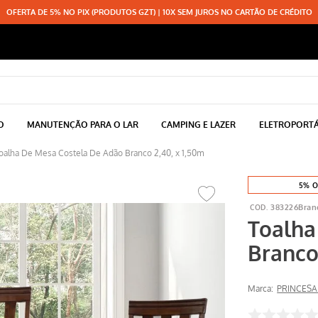
OFERTA DE 5% NO PIX (PRODUTOS GZT) | 10X SEM JUROS NO CARTÃO DE CRÉDITO
O
MANUTENÇÃO PARA O LAR
CAMPING E LAZER
ELETROPORTÁ
oalha De Mesa Costela De Adão Branco 2,40, x 1,50m
5% O
383226Bran
Toalha
Branco
Marca:
PRINCESA