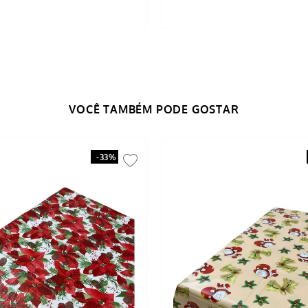
-
33%