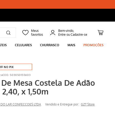
Bem-vindo,
TEIS
CELULARES
CHURRASCO
MAIS
PROMOÇÕES
FF NO PIX
ca
503050155603
 De Mesa Costela De Adão
 2,40, x 1,50m
 DO LAR CONFECCOES LTDA
Vendido e Entregue por:
GZT Store