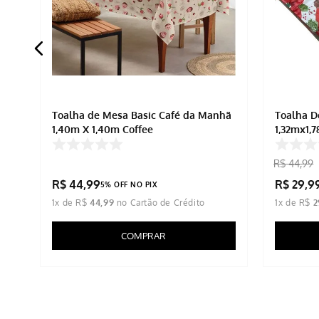
Toalha de Mesa Basic Café da Manhã
Toalha D
1,40m X 1,40m Coffee
1,32mx1,7
R$
44
,
99
R$
44
,
99
R$
29
,
9
5% OFF NO PIX
1
x de
R$
44
,
99
1
x de
R$
2
COMPRAR