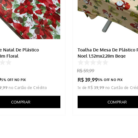
e Natal De Plástico
Toalha De Mesa De Plástico 
8m Floral
Noel 1,52mx2,28m Bege
R$
59
,
99
9
R$
39
,
99
5% OFF NO PIX
5% OFF NO PIX
9
,
99
1
x de
R$
39
,
99
COMPRAR
COMPRAR