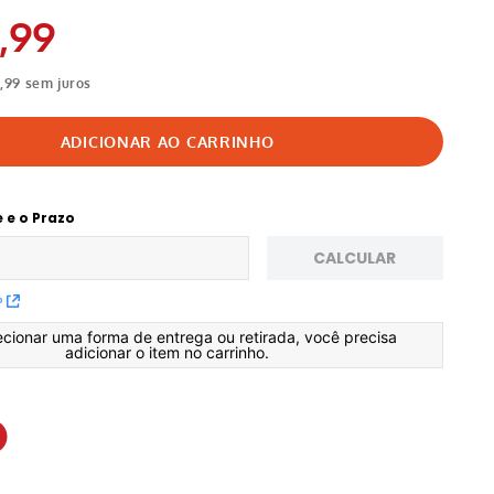
,
99
4
,
99
sem juros
e e o Prazo
CALCULAR
P
ecionar uma forma de entrega ou retirada, você precisa
adicionar o item no carrinho.