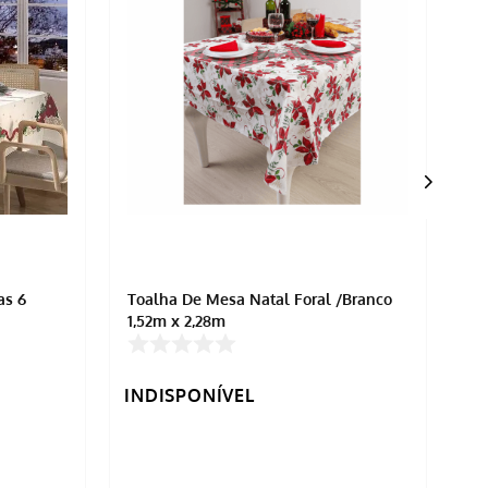
as 6
Toalha De Mesa Natal Foral /Branco
To
1,52m x 2,28m
INDISPONÍVEL
IN