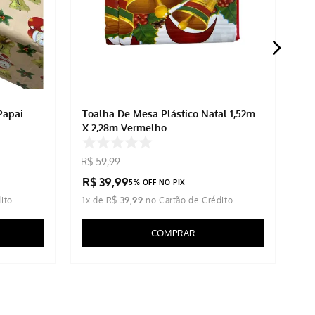
Papai
Toalha De Mesa Plástico Natal 1,52m
To
X 2,28m Vermelho
Ad
R$
59
,
99
R$
39
,
99
R
5% OFF NO PIX
1
x de
R$
39
,
99
1
x
COMPRAR