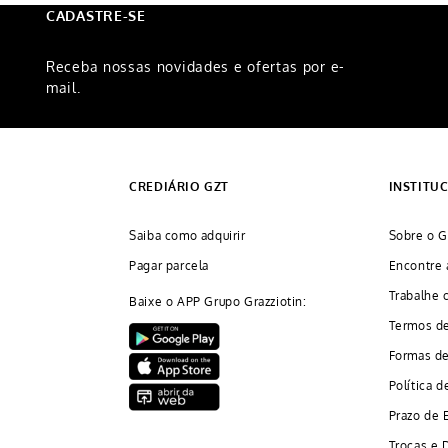
CADASTRE-SE
Receba nossas novidades e ofertas por e-
mail.
CREDIÁRIO GZT
INSTITU
Saiba como adquirir
Sobre o G
Pagar parcela
Encontre 
Trabalhe 
Baixe o APP Grupo Grazziotin:
Termos d
Formas d
Política d
Prazo de 
Trocas e 