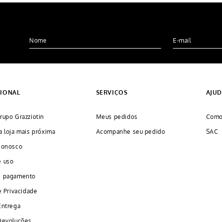
CIONAL
SERVIÇOS
AJU
rupo Grazziotin
Meus pedidos
Como
a loja mais próxima
Acompanhe seu pedido
SAC
conosco
e uso
e pagamento
e Privacidade
Entrega
Devoluções