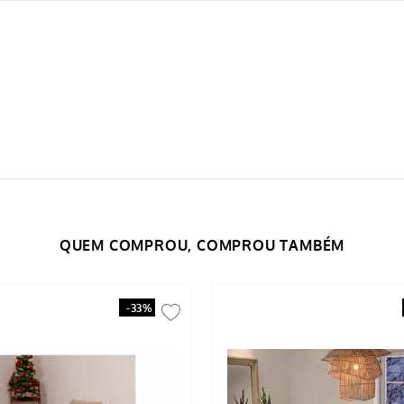
-
33%