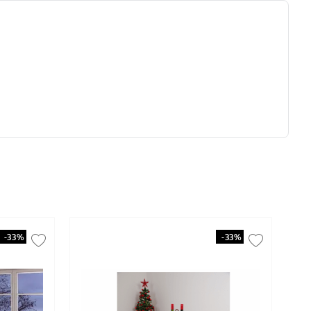
-
33%
-
33%