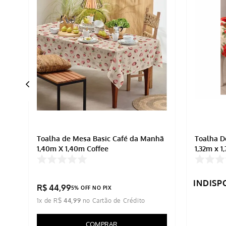
Toalha de Mesa Basic Café da Manhã
Toalha De Me
1,40m X 1,40m Coffee
1,32m x 1
INDISP
R$
44
,
99
5% OFF NO PIX
1
x de
R$
44
,
99
COMPRAR