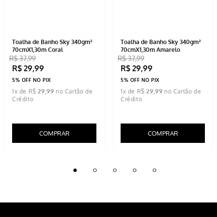
Toalha de Banho Sky 340gm²
Toalha de Banho Sky 340gm²
70cmX1,30m Coral
70cmX1,30m Amarelo
R$
37
,
99
R$
37
,
99
R$
29
,
99
R$
29
,
99
5% OFF NO PIX
5% OFF NO PIX
1
x de
R$
29
,
99
1
x de
R$
29
,
99