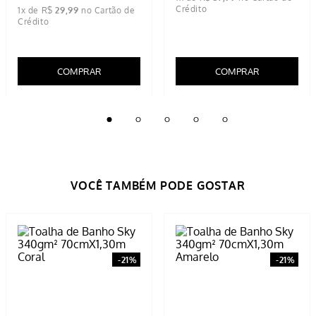
Toalha de Banho Sky 340gm²
Toalha de Banho Dry Luiza
70cmX1,30m Amarelo
Felpuda 360gm² Branca 70cm
X 1,30m
R$
37
,
99
R$
37
,
99
R$
29
,
99
5% OFF NO PIX
5% OFF NO PIX
1
x de
R$
37
,
99
1
x de
R$
29
,
99
COMPRAR
COMPRAR