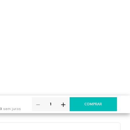
－
＋
3
sem juros