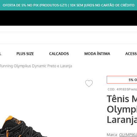
OFERTA DE 5% NO PIX (PRODUTOS GZT) | 10X SEM JUROS NO CARTÃO DE CRÉDITO
L
PLUS SIZE
CALÇADOS
MODA ÍNTIMA
ACES
Running Olympikus Dynamic Preto e Laranja
5% O
491835Pret
Tênis 
Olympi
Laranj
Marca:
OLYMPIKU