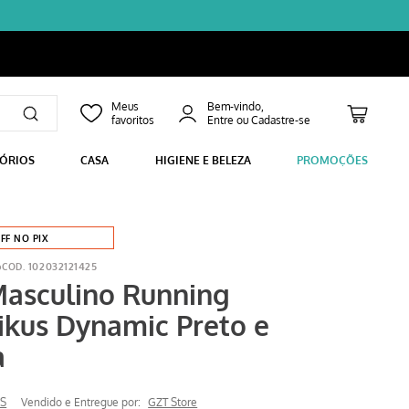
Bem-vindo,
SÓRIOS
CASA
HIGIENE E BELEZA
PROMOÇÕES
FF NO PIX
o
102032121425
Masculino Running
kus Dynamic Preto e
a
S
Vendido e Entregue por:
GZT Store