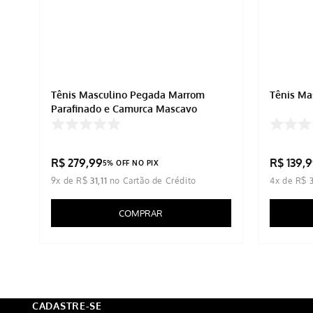
Tênis Masculino Pegada Marrom
Tênis Ma
Parafinado e Camurça Mascavo
R$
279
,
99
R$
139
,
9
5% OFF NO PIX
9
x de
R$
31
,
11
4
x de
R$
COMPRAR
CADASTRE-SE