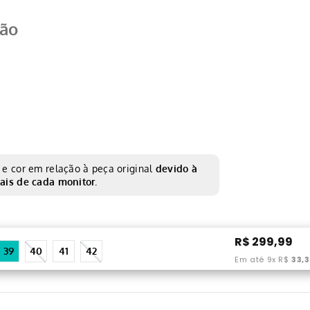
ção
e cor em relação à peça original
devido à
ais de cada monitor.
R$
299
,
99
39
40
41
42
Em até
9
x
R$
33
,
3