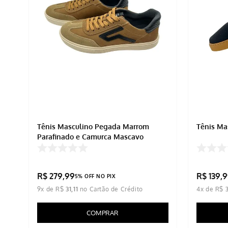
Tênis Masculino Pegada Marrom
Tênis Ma
Parafinado e Camurça Mascavo
R$
279
,
99
R$
139
,
9
5% OFF NO PIX
9
x de
R$
31
,
11
4
x de
R$
COMPRAR