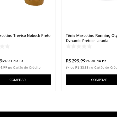
sculino Treviso Nobuck Preto
Tênis Masculino Running Ol
Dynamic Preto e Laranja
9
R$
299
,
99
5% OFF NO PIX
5% OFF NO PIX
34
,
99
9
x de
R$
33
,
33
COMPRAR
COMPRAR