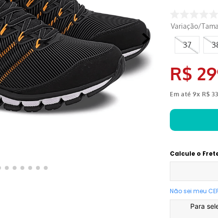
Variação/Tam
37
3
R$
29
Em até
9
x
R$
3
Calcule o Fret
Não sei meu CE
Para sel