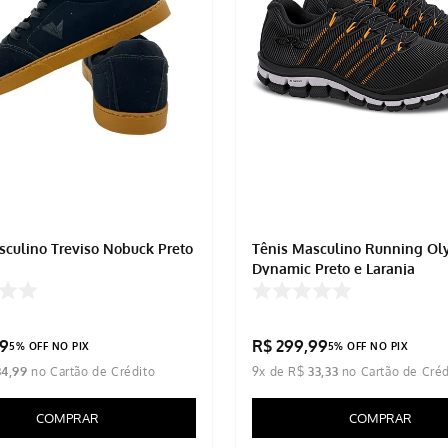
sculino Treviso Nobuck Preto
Tênis Masculino Running Ol
Dynamic Preto e Laranja
9
R$
299
,
99
5% OFF NO PIX
5% OFF NO PIX
34
,
99
9
x de
R$
33
,
33
COMPRAR
COMPRAR