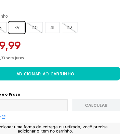
anho
8
39
40
41
42
9
,
99
3
,
33
sem juros
e e o Prazo
CALCULAR
P
ecionar uma forma de entrega ou retirada, você precisa
adicionar o item no carrinho.