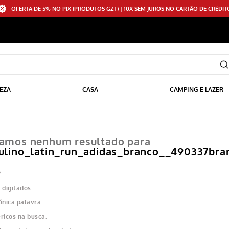
OFERTA DE 5% NO PIX (PRODUTOS GZT) | 10X SEM JUROS NO CARTÃO DE CRÉDIT
EZA
CASA
CAMPING E LAZER
amos nenhum resultado para
ulino_latin_run_adidas_branco__490337bra
?
 digitados.
única palavra.
ricos na busca.