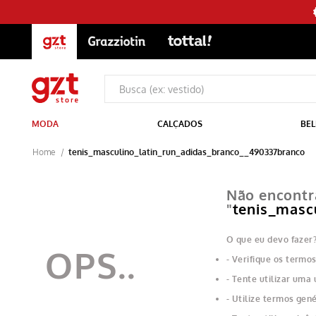
MODA
CALÇADOS
BEL
tenis_masculino_latin_run_adidas_branco__490337branco
Não encontr
"
tenis_masc
O que eu devo fazer
Verifique os termos
Tente utilizar uma 
Utilize termos gené