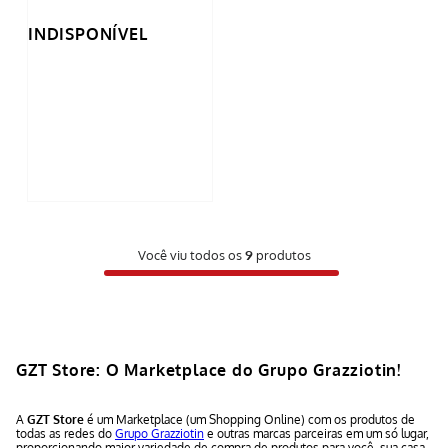
INDISPONÍVEL
Você viu todos os
9
produtos
GZT Store: O Marketplace do Grupo Grazziotin!
A
GZT Store
é um Marketplace (um Shopping Online) com os produtos de
todas as redes do
Grupo Grazziotin
e outras marcas parceiras em um só lugar,
proporcionando maior variedade de compra de produtos para você, sua casa