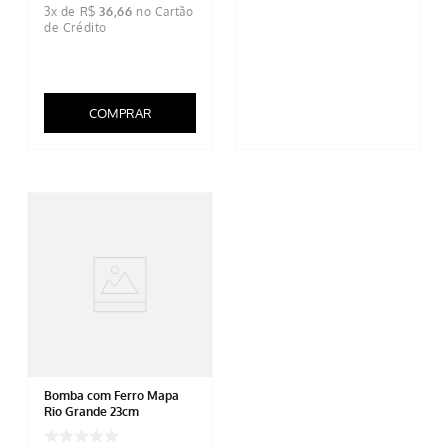
3
x de
R$
36
,
66
COMPRAR
Bomba com Ferro Mapa
Rio Grande 23cm