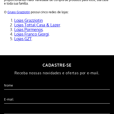
e toda sua família.
O
Grupo Grazziotin
possui cinco redes de lojas:
Lojas Grazziotin
Lojas Tottal Casa & Lazer
.
Lojas Pormenos
.
Lojas Franco Giorgi
.
Lojas GZT
.
CADASTRE-SE
Receba nossas novidades e ofertas por e-mail.