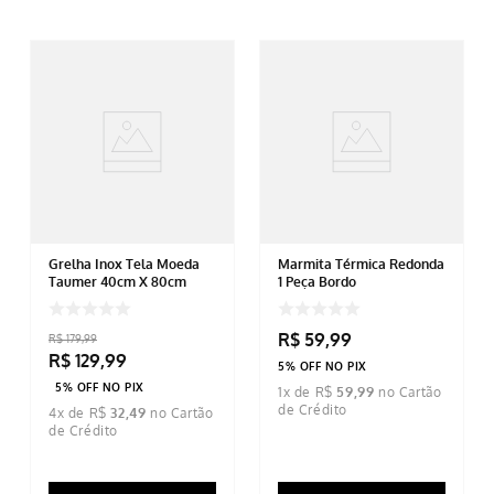
Grelha Inox Tela Moeda
Marmita Térmica Redonda
Taumer 40cm X 80cm
1 Peça Bordo
R$
59
,
99
R$
179
,
99
R$
129
,
99
5% OFF NO PIX
5% OFF NO PIX
1
x de
R$
59
,
99
4
x de
R$
32
,
49