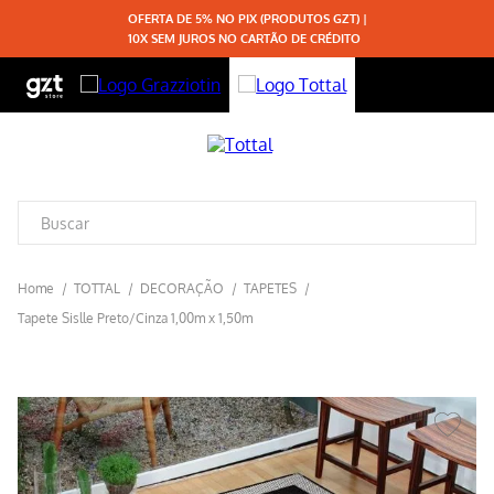
OFERTA DE 5% NO PIX (PRODUTOS GZT) |
10X SEM JUROS NO CARTÃO DE CRÉDITO
TOTTAL
DECORAÇÃO
TAPETES
Tapete Sislle Preto/Cinza 1,00m x 1,50m