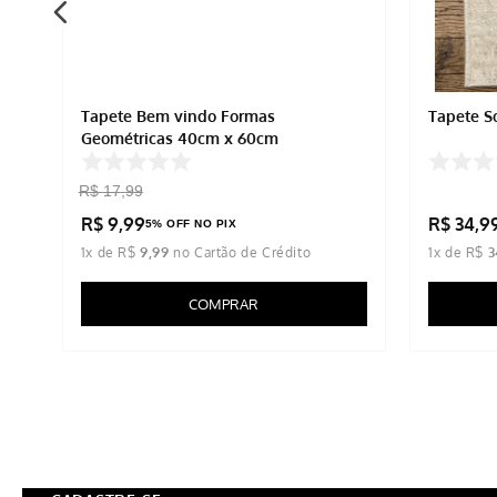
Tapete Bem vindo Formas
Tapete S
Geométricas 40cm x 60cm
R$
17
,
99
R$
9
,
99
R$
34
,
9
5% OFF NO PIX
1
x de
R$
9
,
99
1
x de
R$
3
COMPRAR