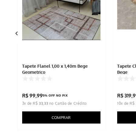
Tapete Flanel 1,00 x 1,40m Bege
Tapete C
Geometrico
Bege
R$
99
,
99
R$
319
,
9
5% OFF NO PIX
3
x de
R$
33
,
33
10
x de
R$
COMPRAR