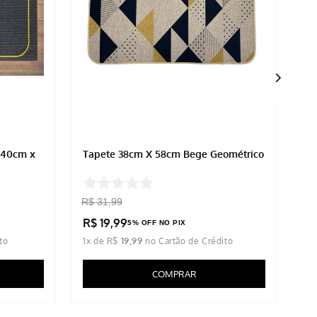
 40cm x
Tapete 38cm X 58cm Bege Geométrico
Ta
Be
R$
31
,
99
R$
19
,
99
R
5% OFF NO PIX
1
x de
R$
19
,
99
3
x
COMPRAR