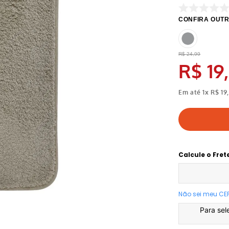
R$
24
,
99
R$
19
,
Em até
1
x
R$
19
,
Calcule o Fret
Não sei meu CE
Para sel