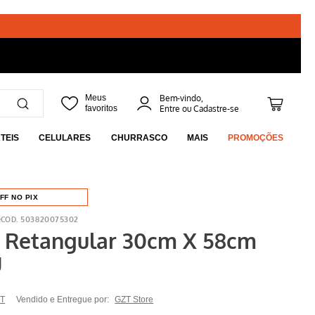
Bem-vindo,
TEIS
CELULARES
CHURRASCO
MAIS
PROMOÇÕES
FF NO PIX
e
503820075302
 Retangular 30cm X 58cm
U
T
Vendido e Entregue por:
GZT Store