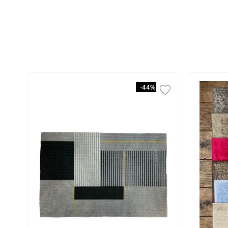
-
44%