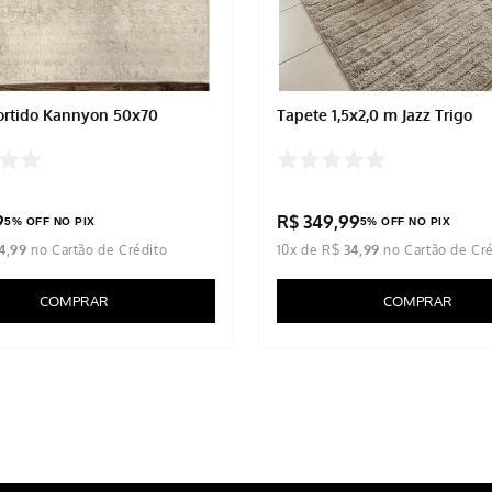
ortido Kannyon 50x70
Tapete 1,5x2,0 m Jazz Trigo
9
R$
349
,
99
5% OFF NO PIX
5% OFF NO PIX
4
,
99
10
x de
R$
34
,
99
COMPRAR
COMPRAR