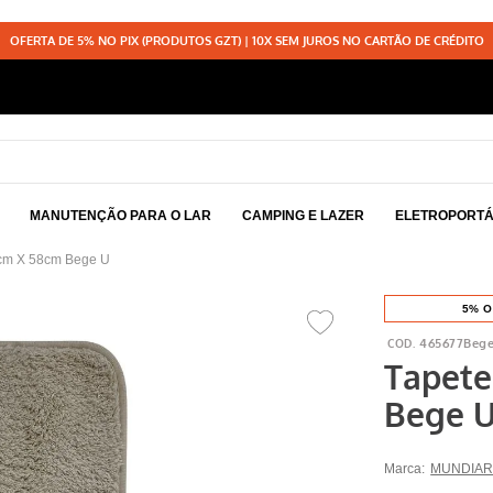
OFERTA DE 5% NO PIX (PRODUTOS GZT) | 10X SEM JUROS NO CARTÃO DE CRÉDITO
MANUTENÇÃO PARA O LAR
CAMPING E LAZER
ELETROPORTÁ
0cm X 58cm Bege U
5% O
465677Beg
Tapete
Bege 
Marca:
MUNDIAR