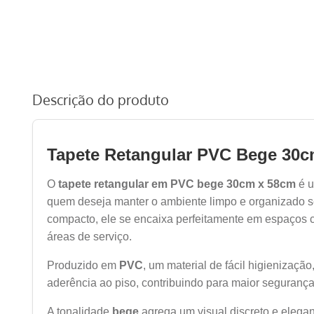
Descrição do produto
Tapete Retangular PVC Bege 30c
O
tapete retangular em PVC bege 30cm x 58cm
é u
quem deseja manter o ambiente limpo e organizado s
compacto, ele se encaixa perfeitamente em espaços 
áreas de serviço.
Produzido em
PVC
, um material de fácil higienização
aderência ao piso, contribuindo para maior segurança 
A tonalidade
bege
agrega um visual discreto e elega