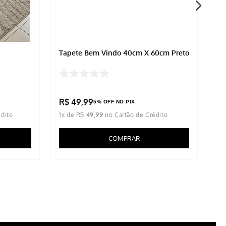
Tapete Bem Vindo 40cm X 60cm Preto
Ta
Ma
IN
R$
49
,
99
5% OFF NO PIX
1
x de
R$
49
,
99
COMPRAR