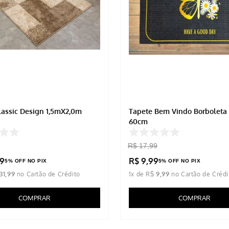
lassic Design 1,5mX2,0m
Tapete Bem Vindo Borboleta
60cm
R$
17
,
99
9
R$
9
,
99
5% OFF NO PIX
5% OFF NO PIX
31
,
99
1
x de
R$
9
,
99
COMPRAR
COMPRAR