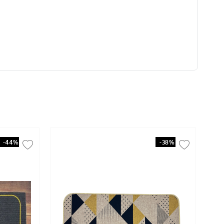
-
44%
-
38%