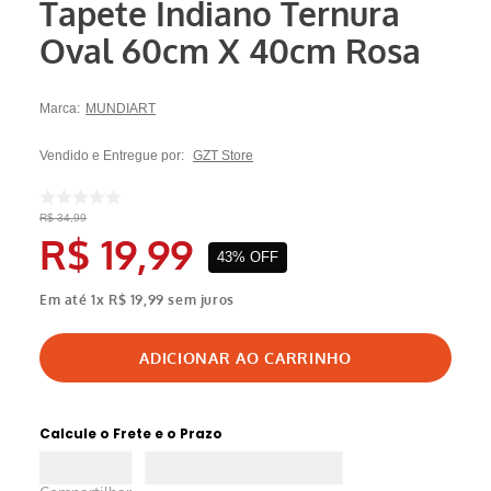
Tapete Indiano Ternura
Oval 60cm X 40cm Rosa
Marca:
MUNDIART
Vendido e Entregue por:
GZT Store
R$
34
,
99
R$
19
,
99
43%
OFF
Em até
1
x
R$
19
,
99
sem juros
Calcule o Frete e o Prazo