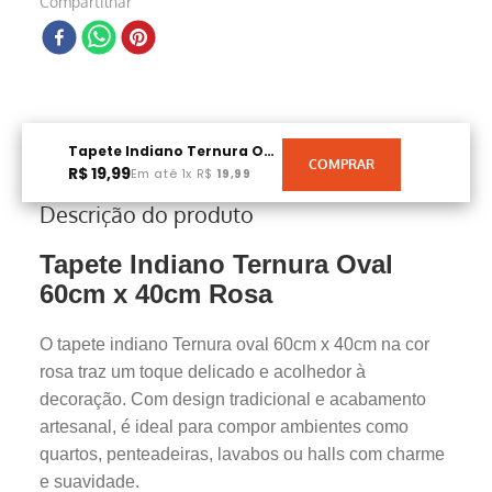
Compartilhar
Tapete Indiano Ternura Oval 60cm X 40cm Rosa
R$
19
,
99
Em até
1
x
R$
19
,
99
Descrição do produto
Tapete Indiano Ternura Oval
60cm x 40cm Rosa
O tapete indiano Ternura oval 60cm x 40cm na cor
rosa traz um toque delicado e acolhedor à
decoração. Com design tradicional e acabamento
artesanal, é ideal para compor ambientes como
quartos, penteadeiras, lavabos ou halls com charme
e suavidade.