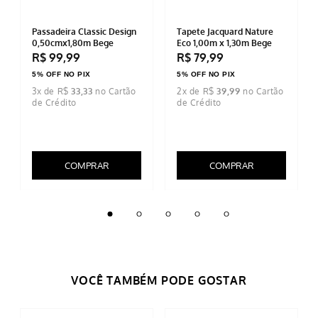
Passadeira Classic Design
Tapete Jacquard Nature
0,50cmx1,80m Bege
Eco 1,00m x 1,30m Bege
R$
99
,
99
R$
79
,
99
5% OFF NO PIX
5% OFF NO PIX
3
x de
R$
33
,
33
2
x de
R$
39
,
99
COMPRAR
COMPRAR