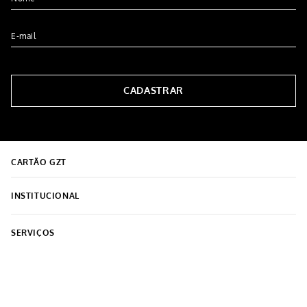
Tapete Emborrachado 40cm X
Tapete Sortido Kannyon
60cm Marrom
50x70
R$
49
,
99
R$
34
,
99
5% OFF NO PIX
5% OFF NO PIX
1
x de
R$
49
,
99
1
x de
R$
34
,
99
COMPRAR
COMPRAR