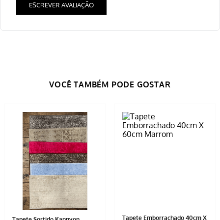
ESCREVER AVALIAÇÃO
Tapete Realce 1,50m x 2,00m
Tapete 50x100 Classic Trigo
Estampas Sortidas
R$
349
,
99
R$
59
,
99