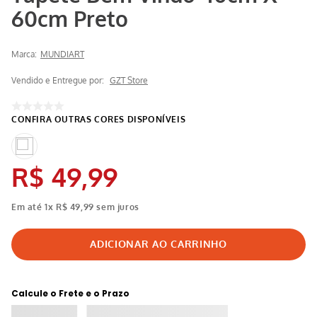
60cm Preto
Marca:
MUNDIART
Vendido e Entregue por:
GZT Store
R$
49
,
99
Em até
1
x
R$
49
,
99
sem juros
Calcule o Frete e o Prazo