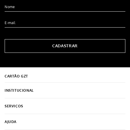
Sutiã Feminino Plus Size Com
Sutiã Renda Pantera
Renda e Bojo Nude
R$
44
,
99
R$
59
,
99
R$
29
,
99
5% OFF NO PIX
5% OFF NO PIX
1
x de
R$
59
,
99
1
x de
R$
29
,
99
COMPRAR
COMPRAR