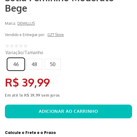
Bege
Marca:
DEMILLUS
Vendido e Entregue por:
GZT Store
Variação/Tamanho
46
48
50
R$
39
,
99
Em até
1
x
R$
39
,
99
sem juros
Calcule o Frete e o Prazo