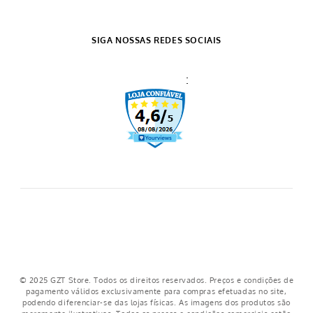
Sutiã Feminino Bourbon Bege
Sutiã Feminino Moderato Bege
R$
29
,
99
R$
39
,
99
5% OFF NO PIX
5% OFF NO PIX
1
x de
R$
29
,
99
1
x de
R$
39
,
99