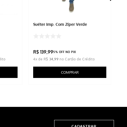
Suéter Imp. Com Zíper Verde
Ja
R$
139
,
99
R
5% OFF NO PIX
4
x de
R$
34
,
99
5
x
COMPRAR
CADASTRAR