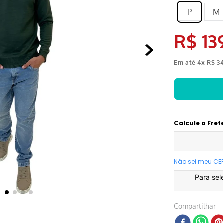
P
M
R$
13
Em até
4
x
R$
3
Calcule o Fret
Não sei meu CE
Para sel
Compartilhar