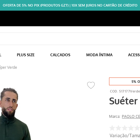
OFERTA DE 5% NO PIX (PRODUTOS GZT) | 10X SEM JUROS NO CARTÃO DE CRÉDITO
L
PLUS SIZE
CALÇADOS
MODA ÍNTIMA
ACES
íper Verde
5% O
517177Verd
Suéter
Marca:
PAOLO C
Variação/Tam