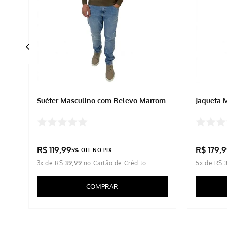
Suéter Masculino com Relevo Marrom
Jaqueta 
R$
119
,
99
R$
179
,
9
5% OFF NO PIX
3
x de
R$
39
,
99
5
x de
R$
COMPRAR