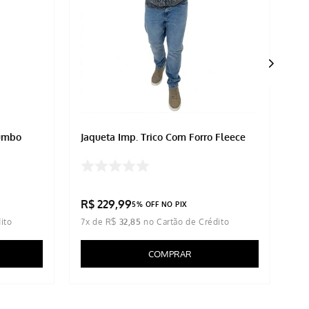
humbo
Jaqueta Imp. Trico Com Forro Fleece
Ja
Re
IN
R$
229
,
99
5% OFF NO PIX
7
x de
R$
32
,
85
COMPRAR