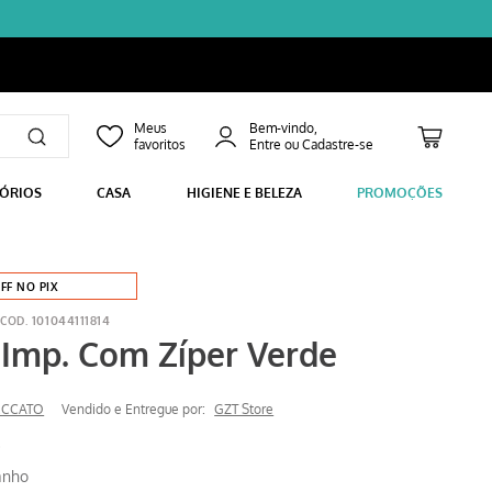
Bem-vindo,
SÓRIOS
CASA
HIGIENE E BELEZA
PROMOÇÕES
FF NO PIX
e
101044111814
 Imp. Com Zíper Verde
ECCATO
Vendido e Entregue por:
GZT Store
anho