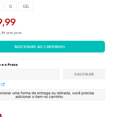
G
GG
9
,
99
4
,
99
sem juros
e e o Prazo
CALCULAR
P
ecionar uma forma de entrega ou retirada, você precisa
adicionar o item no carrinho.