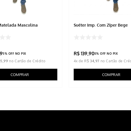
Matelada Masculina
Suéter Imp. Com Zíper Bege
9
R$
139
,
90
5% OFF NO PIX
5% OFF NO PIX
35
,
99
4
x de
R$
34
,
97
COMPRAR
COMPRAR