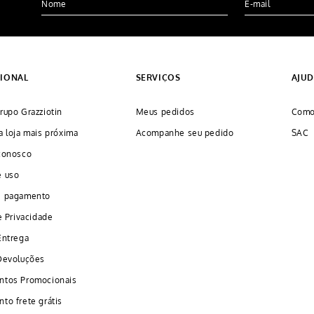
CIONAL
SERVIÇOS
AJU
rupo Grazziotin
Meus pedidos
Como
a loja mais próxima
Acompanhe seu pedido
SAC
conosco
e uso
e pagamento
e Privacidade
Entrega
Devoluções
ntos Promocionais
to frete grátis