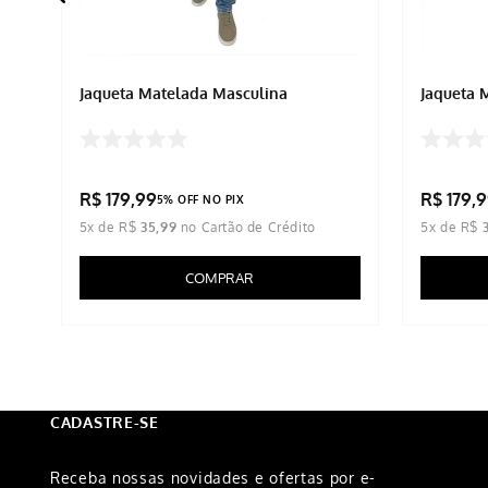
Jaqueta Matelada Masculina
Jaqueta 
R$
179
,
99
R$
179
,
9
5% OFF NO PIX
5
x de
R$
35
,
99
5
x de
R$
COMPRAR
CADASTRE-SE
Receba nossas novidades e ofertas por e-