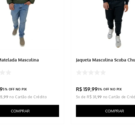
Matelada Masculina
Jaqueta Masculina Scuba C
9
R$
159
,
99
5% OFF NO PIX
5% OFF NO PIX
35
,
99
5
x de
R$
31
,
99
COMPRAR
COMPRAR