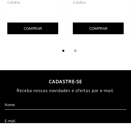
Short Saia Infantil Menina
Short Saia Poliamida Juvenil
Preto
Preto
R$
39
,
99
R$
69
,
99
5% OFF NO PIX
5% OFF NO PIX
1
x de
R$
39
,
99
2
x de
R$
34
,
99
COMPRAR
COMPRAR