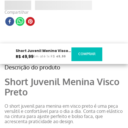
Compartilhar
Short Juvenil Menina Visco Preto
R$
49
,
99
Em até
1
x
R$
49
,
99
Descrição do produto
Short Juvenil Menina Visco
Preto
O short juvenil para menina em visco preto é uma peça
versátil e confortável para o dia a dia. Conta com elástico
na cintura para ajuste perfeito e bolso faca, que
acrescenta praticidade ao design.