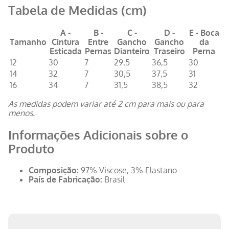
Tabela de Medidas (cm)
A -
B -
C -
D -
E - Boca
Tamanho
Cintura
Entre
Gancho
Gancho
da
Esticada
Pernas
Dianteiro
Traseiro
Perna
12
30
7
29,5
36,5
30
14
32
7
30,5
37,5
31
16
34
7
31,5
38,5
32
As medidas podem variar até 2 cm para mais ou para
menos.
Informações Adicionais sobre o
Produto
Composição:
97% Viscose, 3% Elastano
País de Fabricação:
Brasil