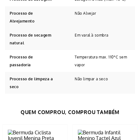
Processo de
Não Alvejar
Alvejamento
Processo de secagem
Em varal à sombra
natural
Processo de
Temperatura max. 110°C sem
passadoria
vapor
Processo de limpeza a
Não limpar a seco
seco
Avaliações
Tem esse produto? Seja o primeiro a avaliá-lo!
ESCREVER AVALIAÇÃO