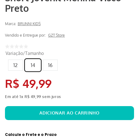
Preto
Marca:
BRUNNI KIDS
Vendido e Entregue por:
GZT Store
Variação/Tamanho
12
14
16
R$
49
,
99
Em até
1
x
R$
49
,
99
sem juros
Calcule o Frete e o Prazo