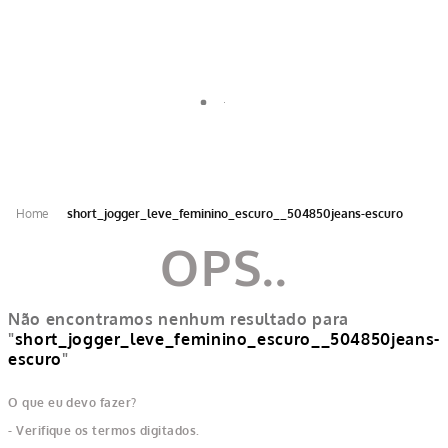
OFERTA DE 5% NO PIX (PRODUTOS GZT) | 10X SEM JUROS NO CARTÃO DE
CRÉDITO
short_jogger_leve_feminino_escuro__504850jeans-escuro
Não encontramos nenhum resultado para
"
short_jogger_leve_feminino_escuro__504850jeans-
escuro
"