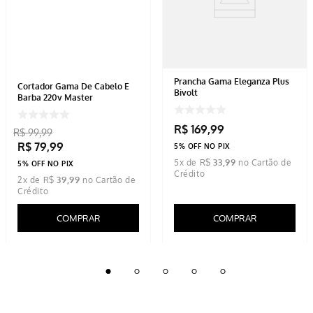
Prancha Gama Eleganza Plus
Cortador Gama De Cabelo E
Bivolt
Barba 220v Master
R$
169
,
99
R$
99
,
99
R$
79
,
99
5% OFF NO PIX
5
x de
R$
33
,
99
5% OFF NO PIX
2
x de
R$
39
,
99
COMPRAR
COMPRAR