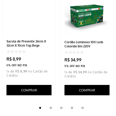
Sacola de Presente 26cm X
Cordão Luminoso 100 Leds
32cm X 10cm Top Bege
Colorido 8m 220V
R$
8
,
99
R$
34
,
99
5% OFF NO PIX
5% OFF NO PIX
1
x de
R$
8
,
99
1
x de
R$
34
,
99
COMPRAR
COMPRAR