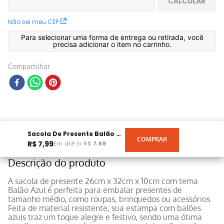
CALCULAR
Não sei meu CEP
Para selecionar uma forma de entrega ou retirada, você
precisa adicionar o item no carrinho.
Compartilhar
Sacola De Presente Balão Azul
R$
7
,
99
Em até
1
x
R$
7
,
99
Descrição do produto
A sacola de presente 26cm x 32cm x 10cm com tema
Balão Azul é perfeita para embalar presentes de
tamanho médio, como roupas, brinquedos ou acessórios.
Feita de material resistente, sua estampa com balões
azuis traz um toque alegre e festivo, sendo uma ótima