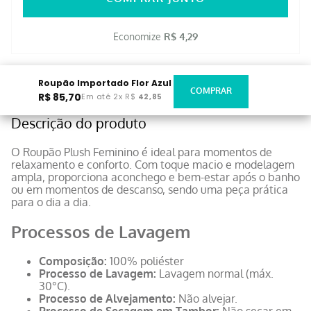
Economize
R$ 4,29
Roupão Importado Flor Azul
R$
85
,
70
Em até
2
x
R$
42
,
85
Descrição do produto
O Roupão Plush Feminino é ideal para momentos de
relaxamento e conforto. Com toque macio e modelagem
ampla, proporciona aconchego e bem-estar após o banho
ou em momentos de descanso, sendo uma peça prática
para o dia a dia.
Processos de Lavagem
Composição:
100% poliéster
Processo de Lavagem:
Lavagem normal (máx.
30°C).
Processo de Alvejamento:
Não alvejar.