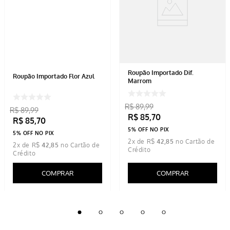
Roupão Importado Dif.
Roupão Importado Flor Azul
Marrom
R$
89
,
99
R$
89
,
99
R$
85
,
70
R$
85
,
70
5% OFF NO PIX
5% OFF NO PIX
2
x de
R$
42
,
85
2
x de
R$
42
,
85
COMPRAR
COMPRAR