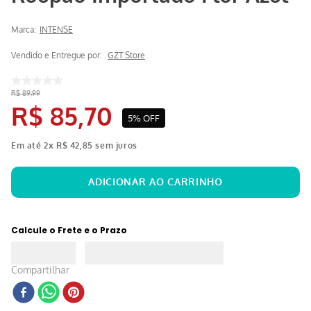
Marca:
INTENSE
Vendido e Entregue por:
GZT Store
R$
89
,
99
R$
85
,
70
5%
OFF
Em até
2
x
R$
42
,
85
sem juros
Calcule o Frete e o Prazo
Compartilhar