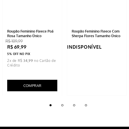
Roupão Feminino Fleece Poá
Roupão Feminino Fleece Com
Rosa Tamanho Único
Sherpa Flores Tamanho Único
R$
109
,
99
R$
69
,
99
INDISPONÍVEL
5% OFF NO PIX
2
x de
R$
34
,
99
COMPRAR