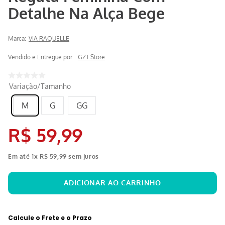
Detalhe Na Alça Bege
Marca:
VIA RAQUELLE
Vendido e Entregue por:
GZT Store
Variação/Tamanho
M
G
GG
R$
59
,
99
Em até
1
x
R$
59
,
99
sem juros
Calcule o Frete e o Prazo