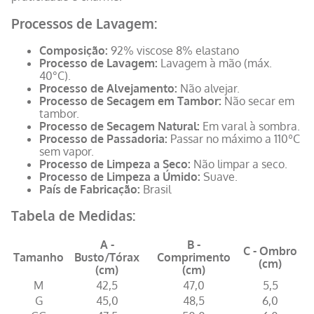
Processos de Lavagem:
Composição:
92% viscose 8% elastano
Processo de Lavagem:
Lavagem à mão (máx.
40°C).
Processo de Alvejamento:
Não alvejar.
Processo de Secagem em Tambor:
Não secar em
tambor.
Processo de Secagem Natural:
Em varal à sombra.
Processo de Passadoria:
Passar no máximo a 110ºC
sem vapor.
Processo de Limpeza a Seco:
Não limpar a seco.
Processo de Limpeza a Úmido:
Suave.
País de Fabricação:
Brasil
Tabela de Medidas:
A -
B -
C - Ombro
Tamanho
Busto/Tórax
Comprimento
(cm)
(cm)
(cm)
M
42,5
47,0
5,5
G
45,0
48,5
6,0