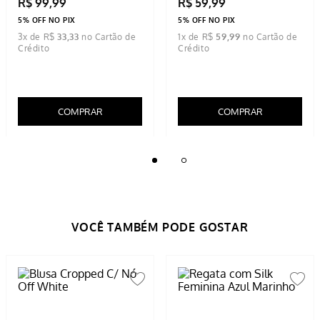
Blusa Feminina Modal Gola
Blusa Feminina Bege
Careca Preto
R$
99
,
99
R$
59
,
99
5% OFF NO PIX
5% OFF NO PIX
3
x de
R$
33
,
33
1
x de
R$
59
,
99
COMPRAR
COMPRAR