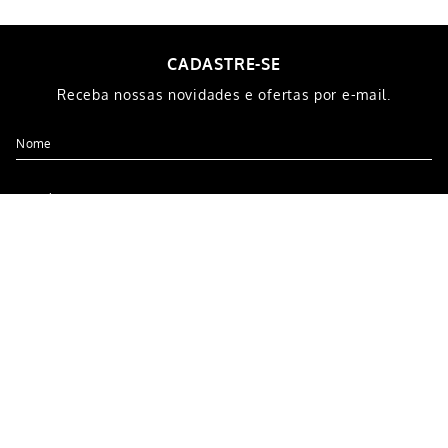
2
x de
R$
32
,
49
1
x de
R$
39
,
99
COMPRAR
COMPRAR
CADASTRE-SE
Receba nossas novidades e ofertas por e-mail.