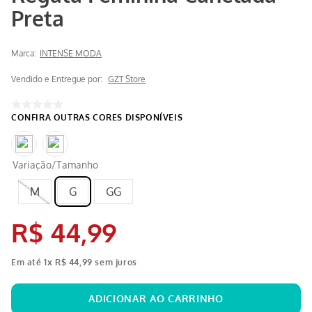
Preta
Marca:
INTENSE MODA
Vendido e Entregue por:
GZT Store
Variação/Tamanho
M
G
GG
R$
44
,
99
Em até
1
x
R$
44
,
99
sem juros