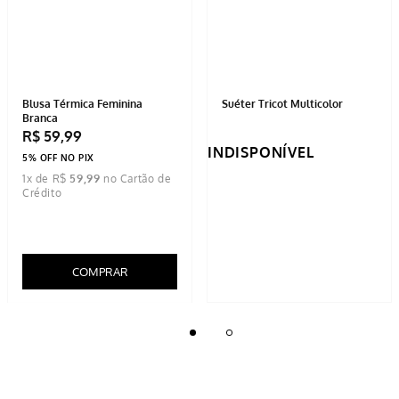
Blusa Térmica Feminina
Suéter Tricot Multicolor
Branca
R$
59
,
99
INDISPONÍVEL
5% OFF NO PIX
1
x de
R$
59
,
99
COMPRAR