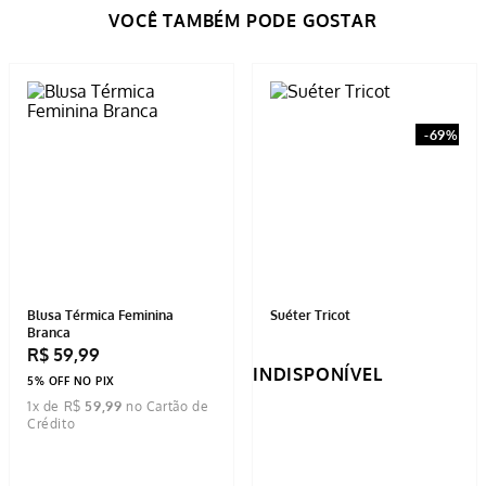
Blusa Térmica Feminina
Suéter Tricot
Branca
R$
59
,
99
INDISPONÍVEL
5% OFF NO PIX
1
x de
R$
59
,
99