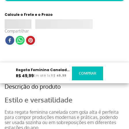
Calcule o Frete e o Prazo
Compartilhar
Regata Feminina Canelada Gola Alta Bege
R$
49
,
99
Em até
1
x
R$
49
,
99
Descrição do produto
Estilo e versatilidade
Esta regata feminina canelada com gola alta é perfeita
para compor produções modernas e práticas, podendo
ser usada sozinha ou em sobreposições em diferentes
estações do ano.