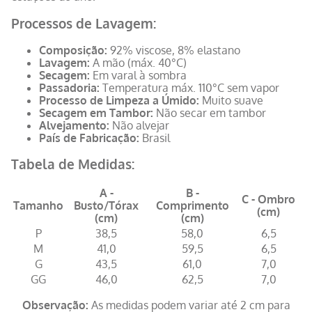
Processos de Lavagem:
Composição:
92% viscose, 8% elastano
Lavagem:
A mão (máx. 40°C)
Secagem:
Em varal à sombra
Passadoria:
Temperatura máx. 110°C sem vapor
Processo de Limpeza a Úmido:
Muito suave
Secagem em Tambor:
Não secar em tambor
Alvejamento:
Não alvejar
País de Fabricação:
Brasil
Tabela de Medidas:
A -
B -
C - Ombro
Tamanho
Busto/Tórax
Comprimento
(cm)
(cm)
(cm)
P
38,5
58,0
6,5
M
41,0
59,5
6,5
G
43,5
61,0
7,0
GG
46,0
62,5
7,0
Observação:
As medidas podem variar até 2 cm para