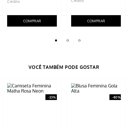
Blusa Feminina Estampada
Blusa Feminina Manga Sino
Gola Redonda Verde
Rosa
R$
59
,
99
R$
59
,
99
R$
29
,
99
R$
49
,
99
5% OFF NO PIX
5% OFF NO PIX
1
x de
R$
29
,
99
1
x de
R$
49
,
99
COMPRAR
COMPRAR