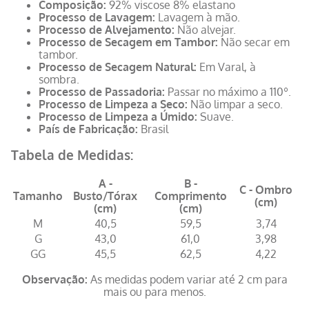
Composição:
92% viscose 8% elastano
Processo de Lavagem:
Lavagem à mão.
Processo de Alvejamento:
Não alvejar.
Processo de Secagem em Tambor:
Não secar em
tambor.
Processo de Secagem Natural:
Em Varal, à
sombra.
Processo de Passadoria:
Passar no máximo a 110º.
Processo de Limpeza a Seco:
Não limpar a seco.
Processo de Limpeza a Úmido:
Suave.
País de Fabricação:
Brasil
Tabela de Medidas:
A -
B -
C - Ombro
Tamanho
Busto/Tórax
Comprimento
(cm)
(cm)
(cm)
M
40,5
59,5
3,74
G
43,0
61,0
3,98
GG
45,5
62,5
4,22
Observação:
As medidas podem variar até 2 cm para
mais ou para menos.