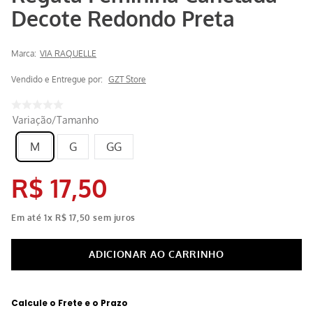
Decote Redondo Preta
Marca:
VIA RAQUELLE
Vendido e Entregue por:
GZT Store
Variação/Tamanho
M
G
GG
R$
17
,
50
Em até
1
x
R$
17
,
50
sem juros
Calcule o Frete e o Prazo