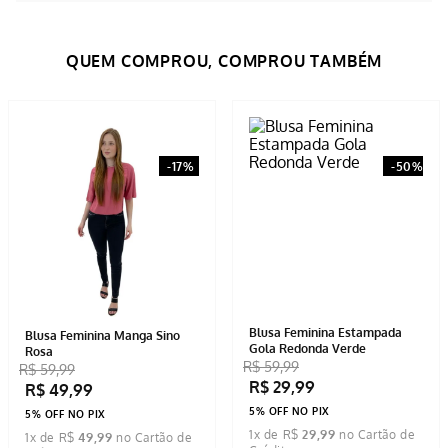
Avaliações
Tem esse produto? Seja o primeiro a avaliá-lo!
ESCREVER AVALIAÇÃO
-
17%