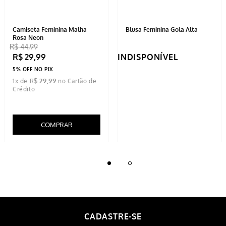
Camiseta Feminina Malha
Blusa Feminina Gola Alta
Rosa Neon
1
avaliação
R$
44
,
99
R$
29
,
99
INDISPONÍVEL
5% OFF NO PIX
1
x de
R$
29
,
99
COMPRAR