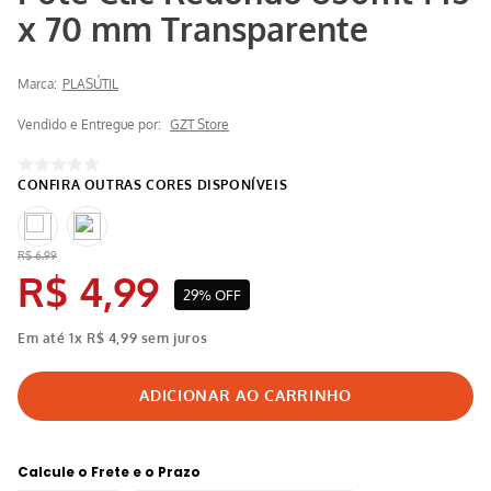
x 70 mm Transparente
Marca:
PLASÚTIL
Vendido e Entregue por:
GZT Store
R$
6
,
99
R$
4
,
99
29%
OFF
Em até
1
x
R$
4
,
99
sem juros
Calcule o Frete e o Prazo