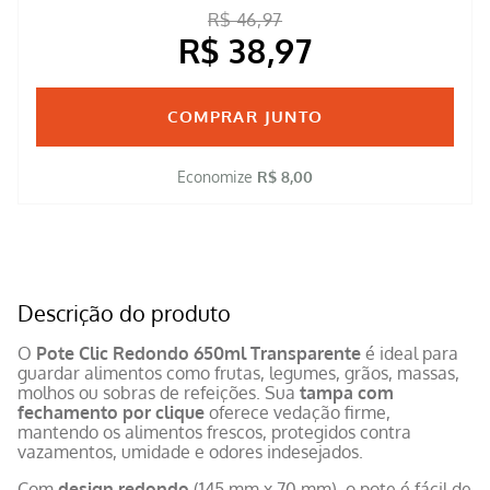
R$ 46,97
R$ 38,97
COMPRAR JUNTO
Economize
R$ 8,00
Descrição do produto
O
Pote Clic Redondo 650ml Transparente
é ideal para
guardar alimentos como frutas, legumes, grãos, massas,
molhos ou sobras de refeições. Sua
tampa com
fechamento por clique
oferece vedação firme,
mantendo os alimentos frescos, protegidos contra
vazamentos, umidade e odores indesejados.
Com
design redondo
(145 mm x 70 mm), o pote é fácil de