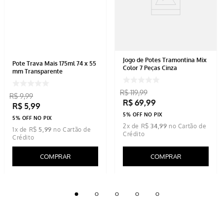
Jogo de Potes Tramontina Mix
Pote Trava Mais 175ml 74 x 55
Color 7 Peças Cinza
mm Transparente
R$
119
,
99
R$
9
,
99
R$
69
,
99
R$
5
,
99
5% OFF NO PIX
5% OFF NO PIX
2
x de
R$
34
,
99
1
x de
R$
5
,
99
COMPRAR
COMPRAR