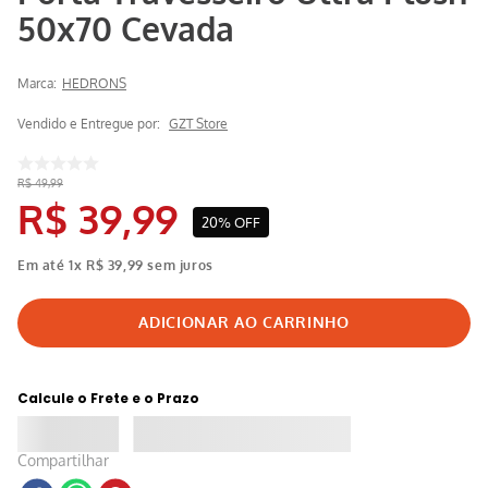
50x70 Cevada
Marca:
HEDRONS
Vendido e Entregue por:
GZT Store
R$
49
,
99
R$
39
,
99
20%
OFF
Em até
1
x
R$
39
,
99
sem juros
Calcule o Frete e o Prazo
Compartilhar