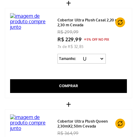
+
Cobertor Ultra Plush Casal 2,20 m x
2,30 m Cevada
R$ 299,99
R$ 229,99
5% OFF NO PIX
7x de R$ 32,85
Tamanho:
COMPRAR
+
Cobertor Ultra Plush Queen
2,30mX2,50m Cevada
R$ 364,99