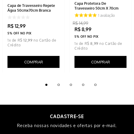
Capa Protetora De
Capa de Travesseiro Repele
Travesseiro 50cm X 70cm
Água 50cmx70cm Branca
1
avaliação
R$
14
,
99
R$
12
,
99
R$
8
,
99
5% OFF NO PIX
5% OFF NO PIX
1
x de
R$
12
,
99
1
x de
R$
8
,
99
COMPRAR
COMPRAR
CADASTRE-SE
Receba nossas novidades e ofertas por e-mail.