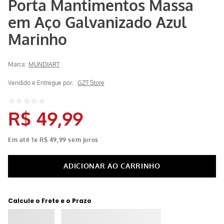
Porta Mantimentos Massa
em Aço Galvanizado Azul
Marinho
Marca:
MUNDIART
Vendido e Entregue por:
GZT Store
R$
49
,
99
Em até
1
x
R$
49
,
99
sem juros