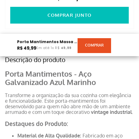
3
ITENS
R$ 119,97
COMPRAR JUNTO
Porta Mantimentos Massa Em Aço Galvanizado Azul Marinho
R$
49
,
99
Em até
1
x
R$
49
,
99
Descrição do produto
Porta Mantimentos - Aço
Galvanizado Azul Marinho
Transforme a organização da sua cozinha com elegância
e funcionalidade. Este porta-mantimentos foi
desenvolvido para quem não abre mão de um ambiente
arrumado e com um toque decorativo
vintage industrial
.