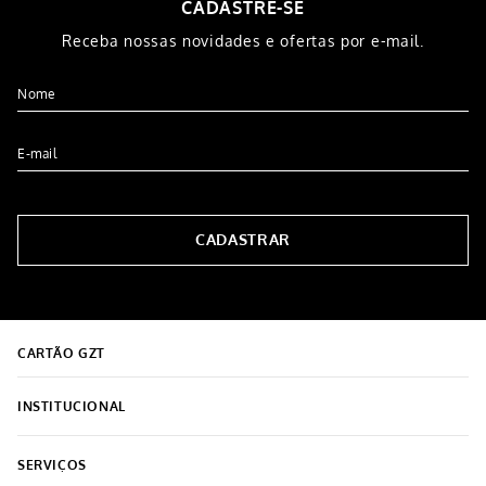
Pano de Copa 250g 40x65
Cortador De Pizza Tramontina
Chefe da Fazenda
Inox 193x65x19 mm Preto
R$
9
,
99
R$
39
,
99
R$
5
,
99
R$
14
,
99
5% OFF NO PIX
5% OFF NO PIX
1
x de
R$
5
,
99
1
x de
R$
14
,
99
COMPRAR
COMPRAR