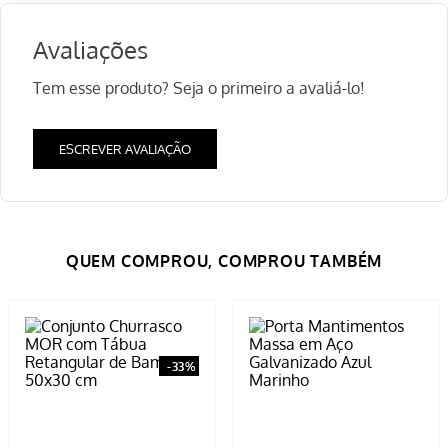
Cor
Azul Marinho
Material
Aço
-
33%
Conjunto Churrasco MOR com
Porta Mantimentos Massa em
Tábua Retangular de Bambu
Aço Galvanizado Azul Marinho
50x30 cm
R$
149
,
99
R$
49
,
99