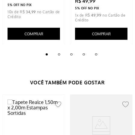
R$
49
,
99
5% OFF NO PIX
5% OFF NO PIX
10
x de
R$
34
,
99
1
x de
R$
49
,
99
COMPRAR
COMPRAR