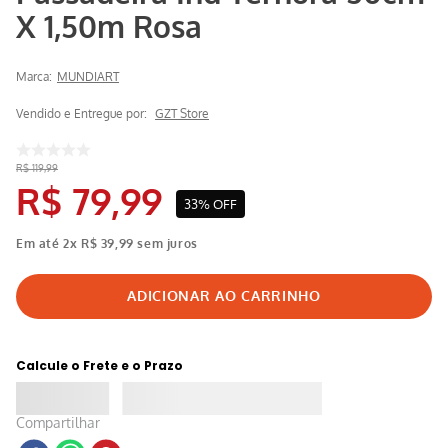
X 1,50m Rosa
Marca:
MUNDIART
Vendido e Entregue por:
GZT Store
R$
119
,
99
R$
79
,
99
33%
OFF
Em até
2
x
R$
39
,
99
sem juros
Calcule o Frete e o Prazo
Compartilhar