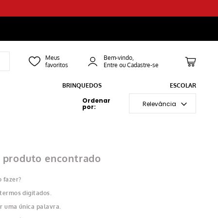
Bem-vindo,
BRINQUEDOS
ESCOLAR
Relevância
produto encontrado
 fazer?
 termos digitados.
ar uma única palavra.