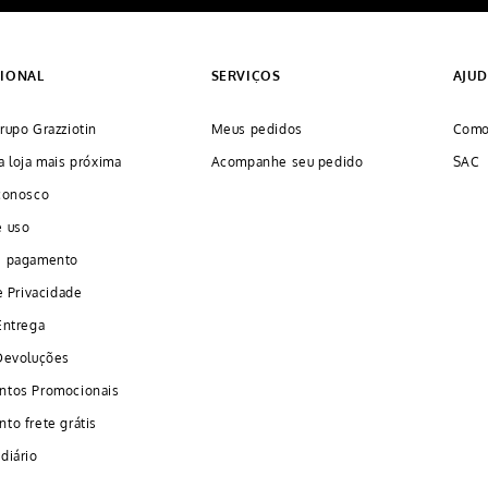
CIONAL
SERVIÇOS
AJU
rupo Grazziotin
Meus pedidos
Como
a loja mais próxima
Acompanhe seu pedido
SAC
conosco
e uso
e pagamento
e Privacidade
Entrega
Devoluções
ntos Promocionais
to frete grátis
diário