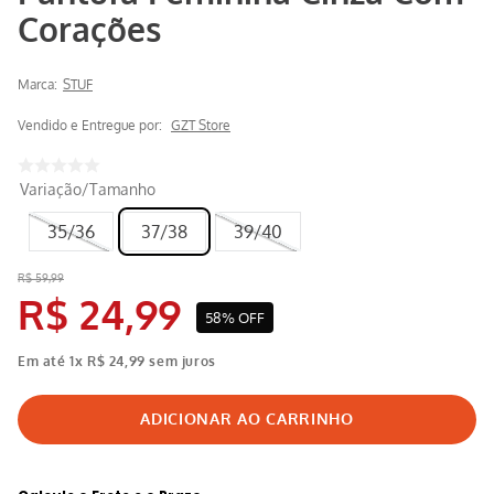
Corações
Marca:
STUF
Vendido e Entregue por:
GZT Store
Variação/Tamanho
35/36
37/38
39/40
R$
59
,
99
R$
24
,
99
58%
OFF
Em até
1
x
R$
24
,
99
sem juros