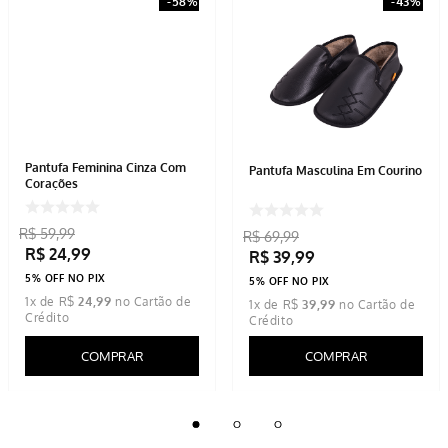
-
58%
-
43%
Pantufa Feminina Cinza Com
Pantufa Masculina Em Courino
Corações
R$
59
,
99
R$
69
,
99
R$
24
,
99
R$
39
,
99
5% OFF NO PIX
5% OFF NO PIX
1
x de
R$
24
,
99
1
x de
R$
39
,
99
COMPRAR
COMPRAR