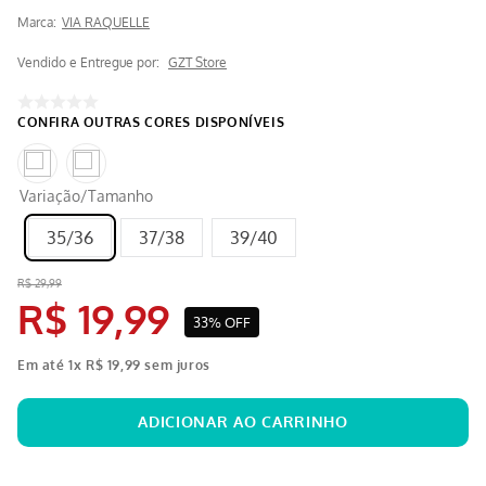
Marca:
VIA RAQUELLE
Vendido e Entregue por:
GZT Store
Variação/Tamanho
35/36
37/38
39/40
R$
29
,
99
R$
19
,
99
33%
OFF
Em até
1
x
R$
19
,
99
sem juros