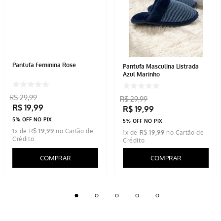
Pantufa Feminina Rose
Pantufa Masculina Listrada
Azul Marinho
R$
29
,
99
R$
29
,
99
R$
19
,
99
R$
19
,
99
5% OFF NO PIX
5% OFF NO PIX
1
x de
R$
19
,
99
1
x de
R$
19
,
99
COMPRAR
COMPRAR