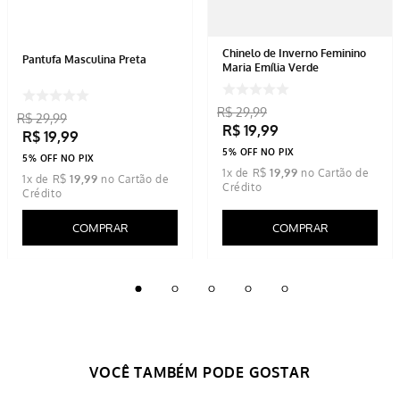
Chinelo de Inverno Feminino
Pantufa Masculina Preta
Maria Emília Verde
R$
29
,
99
R$
29
,
99
R$
19
,
99
R$
19
,
99
5% OFF NO PIX
5% OFF NO PIX
1
x de
R$
19
,
99
1
x de
R$
19
,
99
COMPRAR
COMPRAR