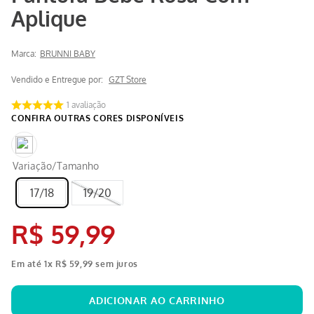
Aplique
Marca:
BRUNNI BABY
Vendido e Entregue por:
GZT Store
1
avaliação
Variação/Tamanho
17/18
19/20
R$
59
,
99
Em até
1
x
R$
59
,
99
sem juros