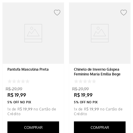
Pantufa Masculina Preta
Chinelo de Inverno Gáspea
Feminino Maria Emília Bege
R$
29
,
99
R$
29
,
99
R$
19
,
99
R$
19
,
99
5% OFF NO PIX
5% OFF NO PIX
1
x de
R$
19
,
99
1
x de
R$
19
,
99
COMPRAR
COMPRAR