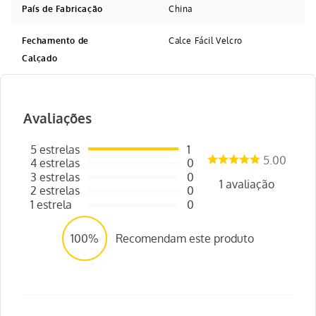
País de Fabricação
China
Fechamento de
Calce Fácil Velcro
Calçado
Avaliações
5
estrelas
1
5.00
4
estrelas
0
3
estrelas
0
1
avaliação
2
estrelas
0
1
estrela
0
100%
Recomendam este produto