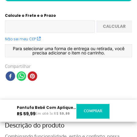
Calcule o Frete e o Prazo
CALCULAR
Não sei meu CEP
Para selecionar uma forma de entrega ou retirada, você
precisa adicionar o item no carrinho.
Compartilhar
Pantufa Bebê Com Aplique Bicho
R$
59
,
99
Em até
1
x
R$
59
,
99
Descrição do produto
Combinando funcionalidade, estilo e conforto, nossa