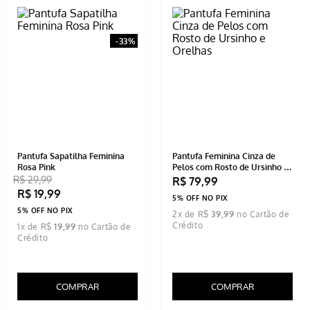
-
33%
Pantufa Sapatilha Feminina
Pantufa Feminina Cinza de
Rosa Pink
Pelos com Rosto de Ursinho e
Orelhas
R$
29
,
99
R$
79
,
99
R$
19
,
99
5% OFF NO PIX
5% OFF NO PIX
2
x de
R$
39
,
99
1
x de
R$
19
,
99
COMPRAR
COMPRAR