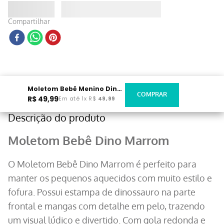
Compartilhar
Moletom Bebê Menino Dino Marrom
R$
49
,
99
Em até
1
x
R$
49
,
99
Descrição do produto
Moletom Bebê Dino Marrom
O Moletom Bebê Dino Marrom é perfeito para
manter os pequenos aquecidos com muito estilo e
fofura. Possui estampa de dinossauro na parte
frontal e mangas com detalhe em pelo, trazendo
um visual lúdico e divertido. Com gola redonda e