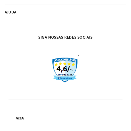
R$
139
,
99
R$
139
,
99
Infantil
R$
79
,
99
5% OFF NO PIX
5% OFF NO PIX
4
x de
R$
34
,
99
2
x de
R$
39
,
99
COMPRAR
COMPRAR