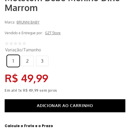
Marrom
Marca:
BRUNNI BABY
Vendido e Entregue por:
GZT Store
Variação/Tamanho
1
2
3
R$
49
,
99
Em até
1
x
R$
49
,
99
sem juros
Calcule o Frete e o Prazo