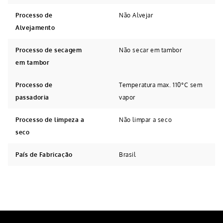
Processo de
Não Alvejar
Alvejamento
Processo de secagem
Não secar em tambor
em tambor
Processo de
Temperatura max. 110°C sem
passadoria
vapor
Processo de limpeza a
Não limpar a seco
seco
País de Fabricação
Brasil
Avaliações
Tem esse produto? Seja o primeiro a avaliá-lo!