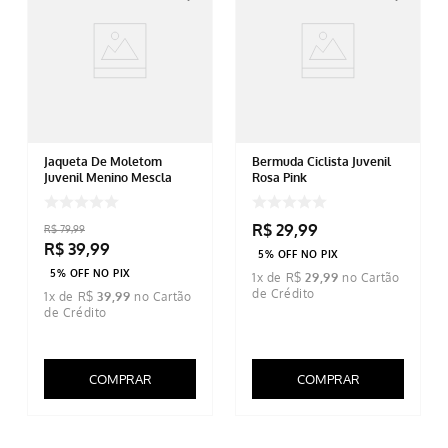
Jaqueta De Moletom
Bermuda Ciclista Juvenil
Juvenil Menino Mescla
Rosa Pink
R$
29
,
99
R$
79
,
99
R$
39
,
99
5% OFF NO PIX
5% OFF NO PIX
1
x de
R$
29
,
99
1
x de
R$
39
,
99
COMPRAR
COMPRAR