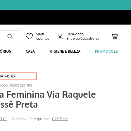
Bem-vindo,
SÓRIOS
CASA
HIGIENE E BELEZA
PROMOÇÕES
FF NO PIX
o
102006201013
a Feminina Via Raquele
ssê Preta
ELLE
Vendido e Entregue por:
GZT Store