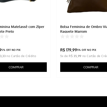
minina Matelassê com Zíper
Bolsa Feminina de Ombro Vi
ele Preto
Raquele Marrom
9
R$
179
,
99
5% OFF NO PIX
5% OFF NO PIX
33
,
33
5
x de
R$
35
,
99
COMPRAR
COMPRAR