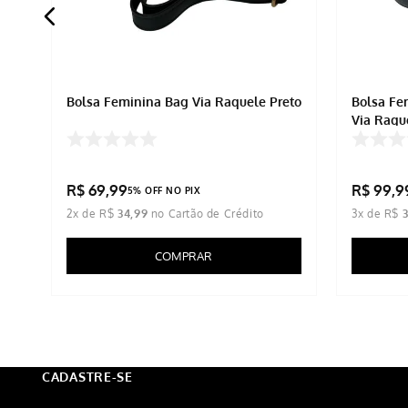
Bolsa Feminina Bag Via Raquele Preto
Bolsa Fe
Via Raqu
R$
69
,
99
R$
99
,
9
5% OFF NO PIX
2
x de
R$
34
,
99
3
x de
R$
COMPRAR
CADASTRE-SE