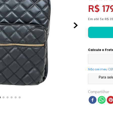
R$
17
Em até
5
x
R$
3
Calcule o Fret
Não sei meu CE
Para sel
Compartilhar