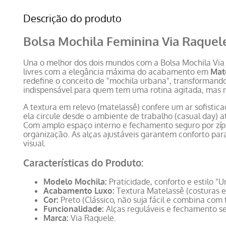
Descrição do produto
Bolsa Mochila Feminina Via Raquel
Una o melhor dos dois mundos com a Bolsa Mochila Via 
livres com a elegância máxima do acabamento em
Mat
redefine o conceito de "mochila urbana", transforma
indispensável para quem tem uma rotina agitada, mas n
A textura em relevo (matelassê) confere um ar sofistic
ela circule desde o ambiente de trabalho (casual day) a
Com amplo espaço interno e fechamento seguro por zíp
organização. As alças ajustáveis garantem conforto par
visual.
Características do Produto:
Modelo Mochila:
Praticidade, conforto e estilo "U
Acabamento Luxo:
Textura Matelassê (costuras e
Cor:
Preto (Clássico, não suja fácil e combina com 
Funcionalidade:
Alças reguláveis e fechamento s
Marca:
Via Raquele.