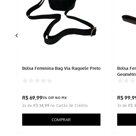
Bolsa Feminina Bag Via Raquele Preto
Bolsa Fe
Geométr
R$
69
,
99
R$
99
,
9
5% OFF NO PIX
2
x de
R$
34
,
99
3
x de
R$
COMPRAR