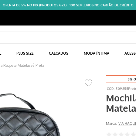
OFERTA DE 5% NO PIX (PRODUTOS GZT) | 10X SEM JUROS NO CARTÃO DE CRÉDITO
L
PLUS SIZE
CALÇADOS
MODA ÍNTIMA
ACES
ia Raquele Matelassê Preta
5% O
509855Pret
Mochil
Matela
Marca:
VIA RAQU