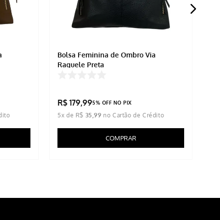
a
Bolsa Feminina de Ombro Via
Mo
Raquele Preta
Es
R$
179
,
99
R
5% OFF NO PIX
5
x de
R$
35
,
99
5
x
COMPRAR