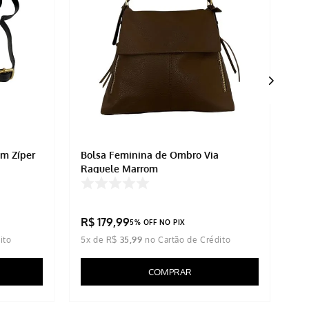
m Zíper
Bolsa Feminina de Ombro Via
Bo
Raquele Marrom
Ra
R$
179
,
99
R
5% OFF NO PIX
5
x de
R$
35
,
99
5
x
COMPRAR