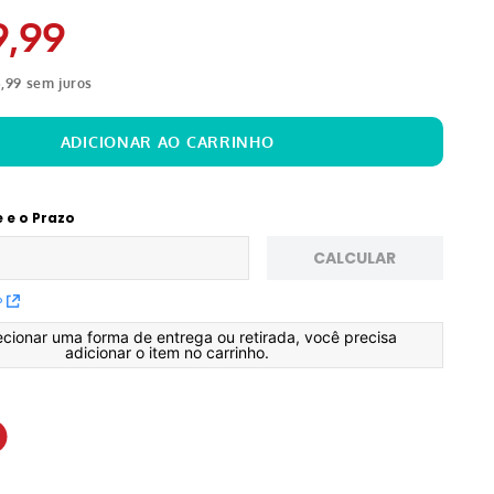
9
,
99
5
,
99
sem juros
e e o Prazo
CALCULAR
P
ecionar uma forma de entrega ou retirada, você precisa
adicionar o item no carrinho.