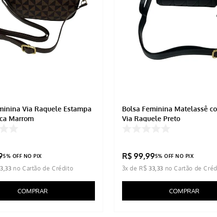
minina Via Raquele Estampa
Bolsa Feminina Matelassê co
ica Marrom
Via Raquele Preto
9
R$
99
,
99
5% OFF NO PIX
5% OFF NO PIX
33
,
33
3
x de
R$
33
,
33
COMPRAR
COMPRAR