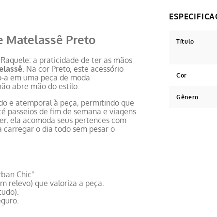
e Matelassê Preto
Título
Raquele: a praticidade de ter as mãos
elassê
. Na cor Preto, este acessório
Cor
ndo-a em uma peça de moda
ão abre mão do estilo.
Gênero
ado e atemporal à peça, permitindo que
té passeios de fim de semana e viagens.
er, ela acomoda seus pertences com
a carregar o dia todo sem pesar o
rban Chic".
m relevo) que valoriza a peça.
tudo).
eguro.