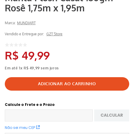
Rosê 1,75m x 1,95m
Marca:
MUNDIART
Vendido e Entregue por:
GZT Store
R$
49
,
99
Em até
1
x
R$
49
,
99
sem juros
Calcule o Frete e o Prazo
CALCULAR
Não sei meu CEP