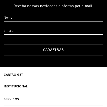
-
23%
Lençol Plush Casal 1,38m x
Cobertor Ultra Plush Chiffon
1,88m x 30cm Cinza
Casal Bege 2,20x2,30
R$
299
,
99
R$
109
,
99
R$
229
,
99
5% OFF NO PIX
5% OFF NO PIX
3
x de
R$
36
,
66
7
x de
R$
32
,
85
COMPRAR
COMPRAR