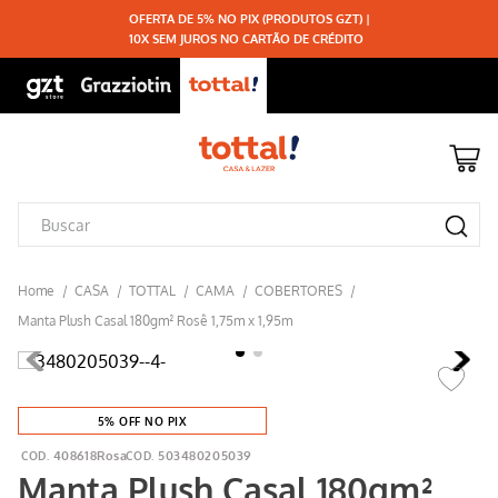
OFERTA DE 5% NO PIX (PRODUTOS GZT) |
10X SEM JUROS NO CARTÃO DE CRÉDITO
TOTTAL
CAMA
COBERTORES
Manta Plush Casal 180gm² Rosê 1,75m x 1,95m
5% OFF NO PIX
408618Rosa
503480205039
Manta Plush Casal 180gm²