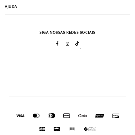
-
23%
Cobertor Flannel Queen
Cobertor Ultra Plush Casal
2,20X2,40 Off White
2,20 m x 2,30 m Cevada
R$
299
,
99
R$
199
,
99
R$
229
,
99
5% OFF NO PIX