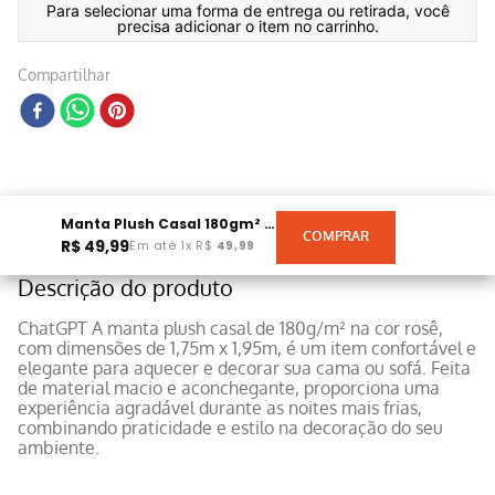
Para selecionar uma forma de entrega ou retirada, você
precisa adicionar o item no carrinho.
Compartilhar
Manta Plush Casal 180gm² Rosê 1,75m X 1,95m
R$
49
,
99
Em até
1
x
R$
49
,
99
Descrição do produto
ChatGPT A manta plush casal de 180g/m² na cor rosê,
com dimensões de 1,75m x 1,95m, é um item confortável e
elegante para aquecer e decorar sua cama ou sofá. Feita
de material macio e aconchegante, proporciona uma
experiência agradável durante as noites mais frias,
combinando praticidade e estilo na decoração do seu
ambiente.