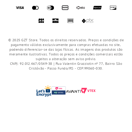
Fronha Avulsa Malha Floral
Fronha Plush 50x70 Marinho
120g/m² Rosê 50cm X 70cm
Geometrico
R$
19
,
99
R$
29
,
99
R$
9
,
99
5% OFF NO PIX
5% OFF NO PIX
1
x de
R$
29
,
99
1
x de
R$
9
,
99
COMPRAR
COMPRAR
CADASTRE-SE
Receba nossas novidades e ofertas por e-mail.