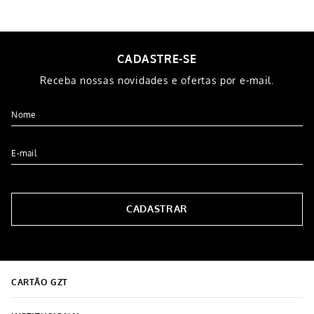
Fronha Plush 50x70 Cevada
Fronha Plush 50x70 Cinza
R$
29
,
99
R$
29
,
99
5% OFF NO PIX
5% OFF NO PIX
1
x de
R$
29
,
99
1
x de
R$
29
,
99