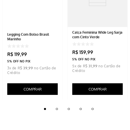
Calça Feminina Wide Leg Sarja
Legging Com Bolso Brasil
com Cinto Verde
Marinho
R$
159
,
99
R$
119
,
99
5% OFF NO PIX
5% OFF NO PIX
5
x de
R$
31
,
99
3
x de
R$
39
,
99
COMPRAR
COMPRAR