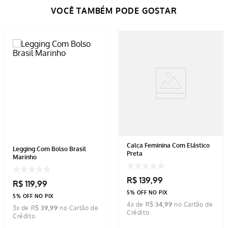
Calça Feminina Com Elástico
Legging Com Bolso Brasil
Preta
Marinho
R$
139
,
99
R$
119
,
99
5% OFF NO PIX
5% OFF NO PIX
4
x de
R$
34
,
99
3
x de
R$
39
,
99