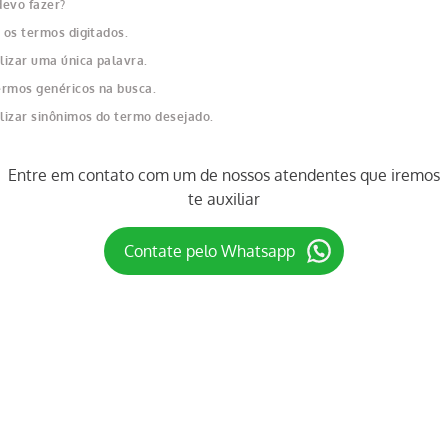
devo fazer?
 os termos digitados.
ilizar uma única palavra.
termos genéricos na busca.
ilizar sinônimos do termo desejado.
Entre em contato com um de nossos atendentes que iremos
te auxiliar
Contate pelo Whatsapp